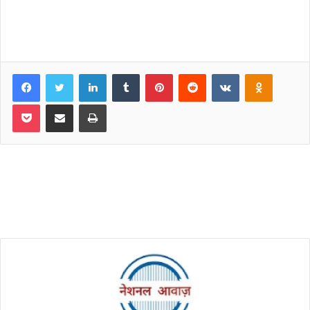
Facebook
Twitter
LinkedIn
Tumblr
Pinterest
Reddit
VKontakte
Odnoklassniki
Pocket
Share via Email
Print