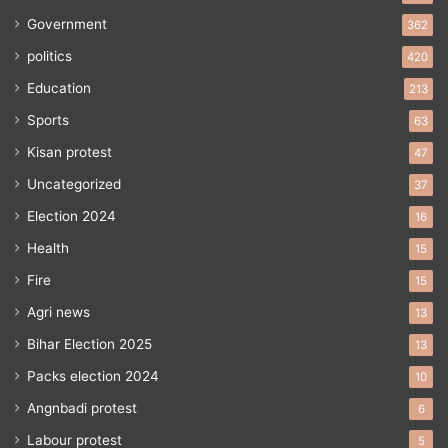
Government
362
politics
420
Education
213
Sports
63
Kisan protest
47
Uncategorized
37
Election 2024
16
Health
15
Fire
15
Agri news
13
Bihar Election 2025
13
Packs election 2024
10
Angnbadi protest
6
Labour protest
5