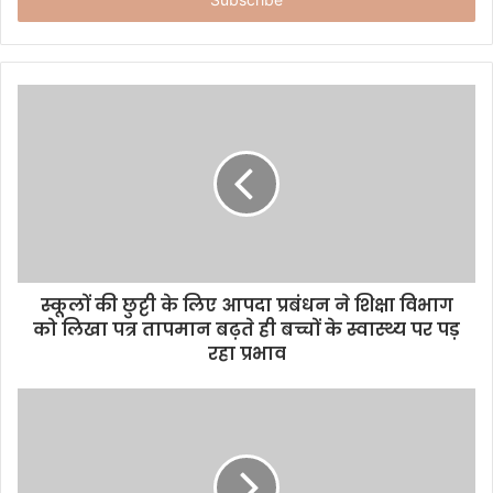
e
r
y
o
u
r
E
m
a
i
l
a
d
d
स्कूलों की छुट्टी के लिए आपदा प्रबंधन ने शिक्षा विभाग
r
को लिखा पत्र तापमान बढ़ते ही बच्चों के स्वास्थ्य पर पड़
e
रहा प्रभाव
s
s