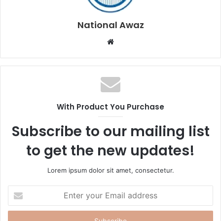
National Awaz
W
e
b
s
i
t
With Product You Purchase
e
Subscribe to our mailing list
to get the new updates!
Lorem ipsum dolor sit amet, consectetur.
E
n
t