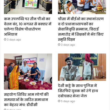
कम उपलब्धि पर तीन पीओ का
चौसा में बीईओ का स्थानांतरण
वेतन बंद, 10 अगस्त से बक्सर में
व दो प्रधानाध्यापकों का
चलेगा विशेष पौधारोपण
सेवानिवृत्ति सम्मान, विदाई
अभियान
समारोह में शिक्षकों ने भेंट किए
स्मृति चिह्न
3 days ago
3 days ago
देशी कट्टे के साथ पुलिस ने
सिरफिरे युवक को रंगे हाथ
सहयोग शिविर आम लोगों की
दबोचकर भेजा जेल
समस्याओं के त्वरित समाधान
5 days ago
का बेहतर मंच: डीडीसी