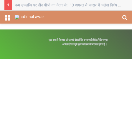
कम उपलब्धि पर तीन पीओ का वेतन बंद, 10 अगस्त से बक्सर में चलेगा विशेष पौधारोपण अभियान
Menu
S
fo
एक अच्छी किताब सौ अच्छे दोस्तों के बराबर होती है,लेकिन एक
अच्छा दोस्त पूरे पुस्तकालय के बराबर होता है ।