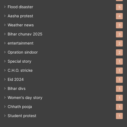
Flood disaster
5
Aasha protest
4
Weather news
3
Bihar chunav 2025
3
entertainment
2
Opration sindoor
2
Special story
1
C.H.O. stricke
1
Eid 2024
1
Bihar divs
1
Women's day story
1
Chhath pooja
1
Student protest
1