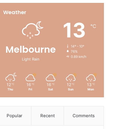
Weather
13
℃
Melbourne
14º - 10º
76%
0.89 km/h
Light Rain
12
16
16
12
13
℃
℃
℃
℃
℃
Thu
Fri
Sat
Sun
Mon
Popular
Recent
Comments