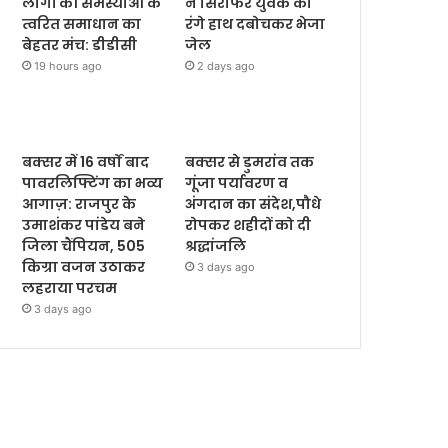
लोगों की समस्याओं के
ने सिरफिरे युवक को
त्वरित समाधान का
रंगे हाथ दबोचकर भेजा
बेहतर मंच: डीडीसी
जेल
19 hours ago
2 days ago
बक्सर में 16 वर्षों बाद
बक्सर से डुमरांव तक
पावरलिफ्टिंग का भव्य
गूंजा पर्यावरण व
आगाज़: राजपुर के
अंगदान का संदेश,पौधे
उमाशंकर पांडेय बने
रोपकर शहीदों को दी
जिला चैंपियन, 505
श्रद्धांजलि
किग्रा वजन उठाकर
3 days ago
लहराया परचम
3 days ago