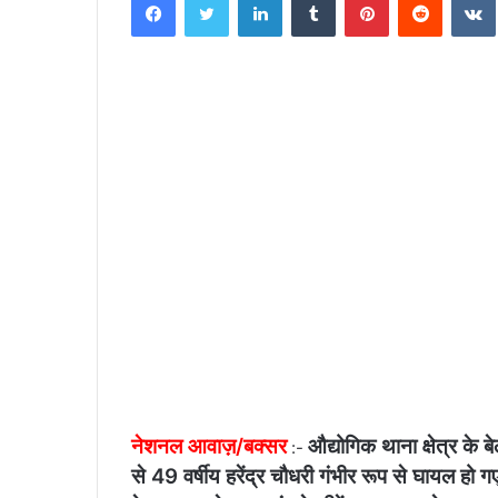
n
d
a
n
e
m
a
i
l
नेशनल आवाज़/बक्सर
औद्योगिक थाना क्षेत्र के बे
:-
से 49 वर्षीय हरेंद्र चौधरी गंभीर रूप से घायल हो