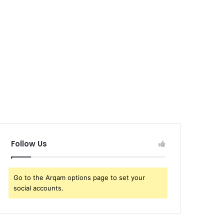
Follow Us
Go to the Arqam options page to set your
social accounts.