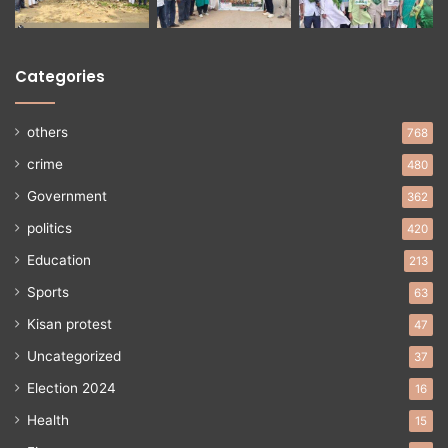
Categories
others
768
crime
480
Government
362
politics
420
Education
213
Sports
63
Kisan protest
47
Uncategorized
37
Election 2024
16
Health
15