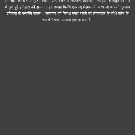
समाचारों का होगा संग्रह। जिसमें आप देखेंगे पॉलिटिक्स, बिजनेस , स्पोर्ट्स, बॉलीवुड एवं गांव
में छुपी हुई इतिहास की झलक। हर सप्ताह मिलेंगे एक नए मेहमान के साथ जो आपको गुमनाम
इतिहास से करायेंगे रूबरू । समाचार को निष्पक्ष बनाए रखने एवं लोकतंत्र के चौथे स्तंभ के
रूप में नेशनल आवाज एक प्रयास है।