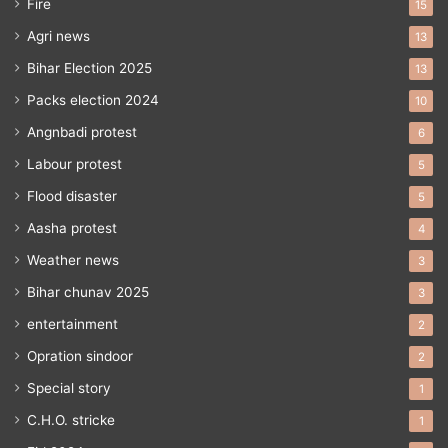
Fire
15
Agri news
13
Bihar Election 2025
13
Packs election 2024
10
Angnbadi protest
6
Labour protest
5
Flood disaster
5
Aasha protest
4
Weather news
3
Bihar chunav 2025
3
entertainment
2
Opration sindoor
2
Special story
1
C.H.O. stricke
1