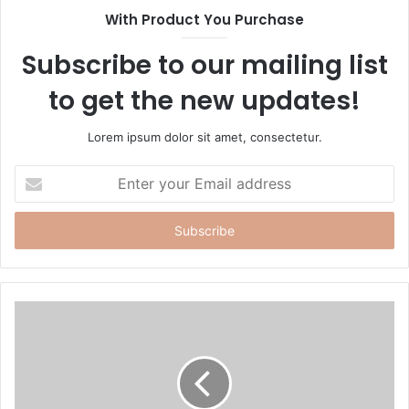
t
With Product You Purchase
e
Subscribe to our mailing list
to get the new updates!
Lorem ipsum dolor sit amet, consectetur.
E
n
t
e
r
y
o
u
r
E
m
a
i