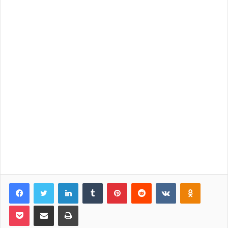
Facebook
Twitter
LinkedIn
Tumblr
Pinterest
Reddit
VKontakte
Odnoklassniki
Pocket
Share via Email
Print