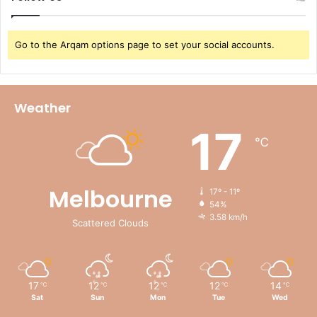
Go to the Arqam options page to set your social accounts.
Weather
17
℃
Melbourne
17º - 11º
54%
3.58 km/h
Scattered Clouds
17
12
12
12
14
℃
℃
℃
℃
℃
Sat
Sun
Mon
Tue
Wed