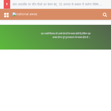
कम उपलब्धि पर तीन पीओ का वेतन बंद, 10 अगस्त से बक्सर में चलेगा विशेष पौधारोपण अभियान
Menu
S
fo
एक अच्छी किताब सौ अच्छे दोस्तों के बराबर होती है,लेकिन एक
अच्छा दोस्त पूरे पुस्तकालय के बराबर होता है ।