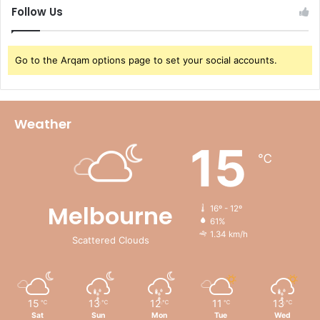
Follow Us
Go to the Arqam options page to set your social accounts.
Weather
15
℃
Melbourne
16º - 12º
61%
1.34 km/h
Scattered Clouds
15
13
12
11
13
℃
℃
℃
℃
℃
Sat
Sun
Mon
Tue
Wed