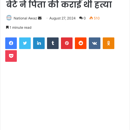
बेटे ने पिता की कराई थी हत्या
National Awaz
S
August 27, 2024
0
510
e
1 minute read
n
Facebook
Twitter
LinkedIn
Tumblr
Pinterest
Reddit
VKontakte
Odnoklassniki
d
a
Pocket
n
e
m
a
i
l