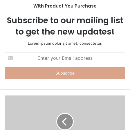
t
With Product You Purchase
e
Subscribe to our mailing list
to get the new updates!
Lorem ipsum dolor sit amet, consectetur.
E
n
t
e
r
y
o
u
r
E
m
a
i