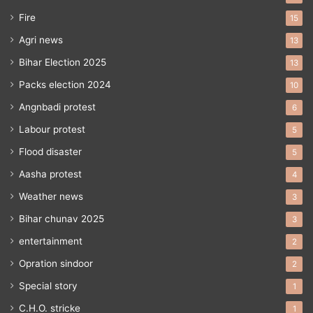
Fire
15
Agri news
13
Bihar Election 2025
13
Packs election 2024
10
Angnbadi protest
6
Labour protest
5
Flood disaster
5
Aasha protest
4
Weather news
3
Bihar chunav 2025
3
entertainment
2
Opration sindoor
2
Special story
1
C.H.O. stricke
1