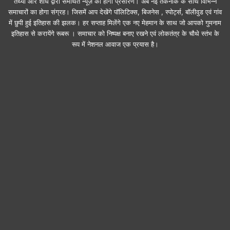
तथ्यों और शोध द्वारा समर्थित न्यूज़ का होगा प्रसारण। अब नई तकनीक के साथ विभिन्न
समाचारों का होगा संग्रह। जिसमें आप देखेंगे पॉलिटिक्स, बिजनेस , स्पोर्ट्स, बॉलीवुड एवं गांव
में छुपी हुई इतिहास की झलक। हर सप्ताह मिलेंगे एक नए मेहमान के साथ जो आपको गुमनाम
इतिहास से करायेंगे रूबरू । समाचार को निष्पक्ष बनाए रखने एवं लोकतंत्र के चौथे स्तंभ के
रूप में नेशनल आवाज एक प्रयास है।