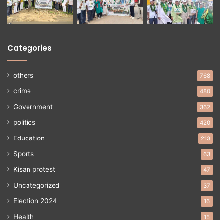
Categories
others
768
crime
480
Government
362
politics
420
Education
213
Sports
63
Kisan protest
47
Uncategorized
37
Election 2024
16
Health
15