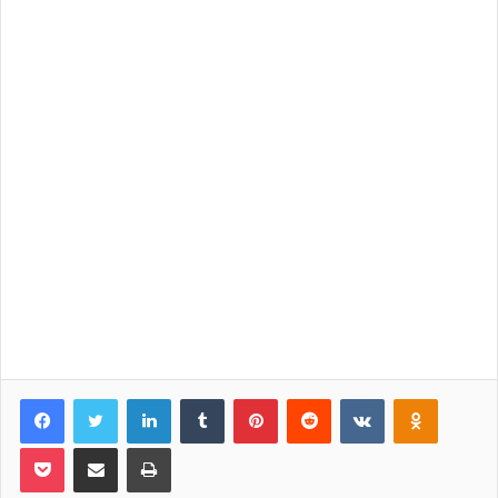
Facebook
Twitter
LinkedIn
Tumblr
Pinterest
Reddit
VKontakte
Odnoklassniki
Pocket
Share via Email
Print