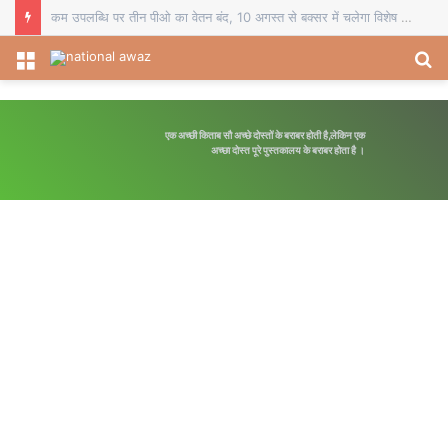
चौसा में बीईओ का स्थानांतरण व दो प्रधानाध्यापकों का सेवानिवृत्ति सम्मान, विदाई समारोह में शिक्षकों ने भेंट किए स्मृति चिह्न
Menu
S
fo
एक अच्छी किताब सौ अच्छे दोस्तों के बराबर होती है,लेकिन एक
अच्छा दोस्त पूरे पुस्तकालय के बराबर होता है ।