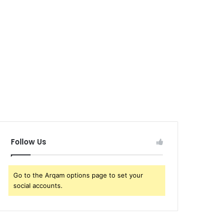
Follow Us
Go to the Arqam options page to set your
social accounts.