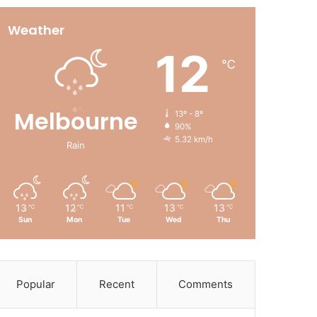
Weather
12
℃
Melbourne
13º - 8º
90%
5.32 km/h
Rain
13
12
11
13
13
℃
℃
℃
℃
℃
Sun
Mon
Tue
Wed
Thu
Popular
Recent
Comments