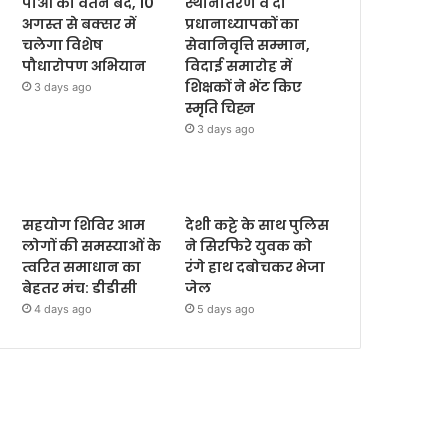
पीओ का वेतन बंद, 10
स्थानांतरण व दो
अगस्त से बक्सर में
प्रधानाध्यापकों का
चलेगा विशेष
सेवानिवृत्ति सम्मान,
पौधारोपण अभियान
विदाई समारोह में
शिक्षकों ने भेंट किए
3 days ago
स्मृति चिह्न
3 days ago
सहयोग शिविर आम
देशी कट्टे के साथ पुलिस
लोगों की समस्याओं के
ने सिरफिरे युवक को
त्वरित समाधान का
रंगे हाथ दबोचकर भेजा
बेहतर मंच: डीडीसी
जेल
4 days ago
5 days ago