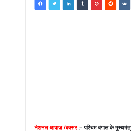
n
d
a
n
e
m
a
i
l
नेशनल आवाज़ /बक्सर
:- पश्चिम बंगाल के मुख्यमंत