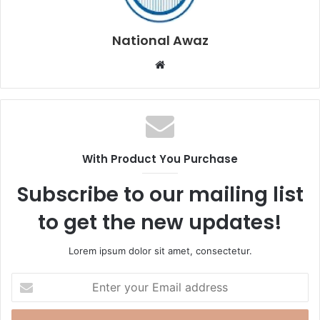
National Awaz
W
e
b
s
i
t
With Product You Purchase
e
Subscribe to our mailing list
to get the new updates!
Lorem ipsum dolor sit amet, consectetur.
E
n
t