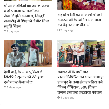
चौसा में बीईओ का स्थानांतरण
व दो प्रधानाध्यापकों का
सहयोग शिविर आम लोगों की
सेवानिवृत्ति सम्मान, विदाई
समस्याओं के त्वरित समाधान
समारोह में शिक्षकों ने भेंट किए
का बेहतर मंच: डीडीसी
स्मृति चिह्न
2 days ago
1 day ago
देशी कट्टे के साथ पुलिस ने
बक्सर में 16 वर्षों बाद
सिरफिरे युवक को रंगे हाथ
पावरलिफ्टिंग का भव्य आगाज़:
दबोचकर भेजा जेल
राजपुर के उमाशंकर पांडेय बने
जिला चैंपियन, 505 किग्रा
3 days ago
वजन उठाकर लहराया परचम
4 days ago