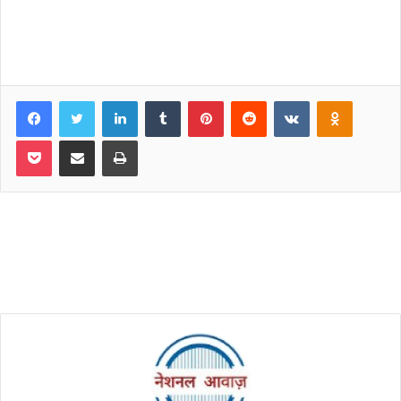
Facebook
Twitter
LinkedIn
Tumblr
Pinterest
Reddit
VKontakte
Odnoklassniki
Pocket
Share via Email
Print