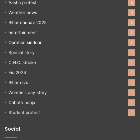
Aasha protest
4
Weather news
3
Bihar chunav 2025
3
entertainment
2
Opration sindoor
2
Special story
1
C.H.O. stricke
1
Eid 2024
1
Bihar divs
1
Women's day story
1
Chhath pooja
1
Student protest
1
Social