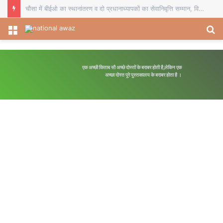
चौसा में बीईओ का स्थानांतरण व दो प्रधानाध्यापकों का सेवानिवृत्ति सम्मान, विदाई समारोह में शिक्षकों ने भेंट किए स्मृति चिह्न
Menu
S
fo
एक अच्छी किताब सौ अच्छे दोस्तों के बराबर होती है,लेकिन एक
अच्छा दोस्त पूरे पुस्तकालय के बराबर होता है ।