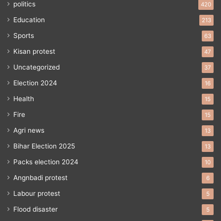
politics
420
Education
213
Sports
63
Kisan protest
47
Uncategorized
37
Election 2024
16
Health
15
Fire
15
Agri news
13
Bihar Election 2025
13
Packs election 2024
10
Angnbadi protest
6
Labour protest
5
Flood disaster
5