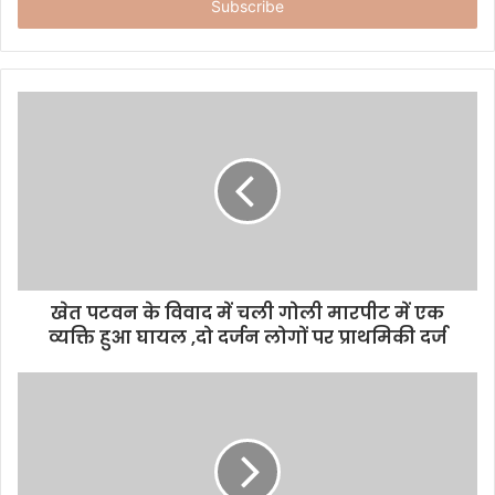
e
r
y
o
u
r
E
m
a
i
l
a
d
d
खेत पटवन के विवाद में चली गोली मारपीट में एक
r
व्यक्ति हुआ घायल ,दो दर्जन लोगों पर प्राथमिकी दर्ज
e
s
s