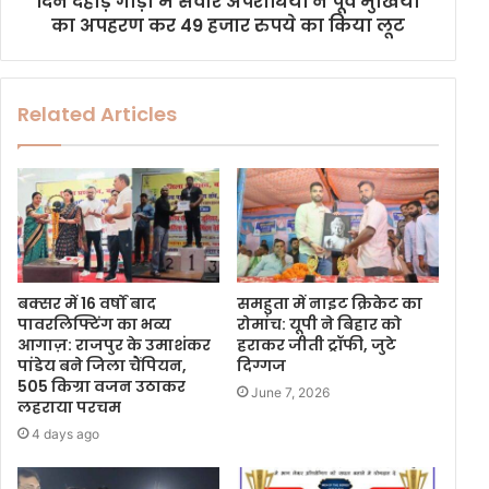
दिन दहाड़े गाड़ी में सवार अपराधियों ने पूर्व मुखिया
का अपहरण कर 49 हजार रुपये का किया लूट
Related Articles
बक्सर में 16 वर्षों बाद
समहुता में नाइट क्रिकेट का
पावरलिफ्टिंग का भव्य
रोमांच: यूपी ने बिहार को
आगाज़: राजपुर के उमाशंकर
हराकर जीती ट्रॉफी, जुटे
पांडेय बने जिला चैंपियन,
दिग्गज
505 किग्रा वजन उठाकर
June 7, 2026
लहराया परचम
4 days ago