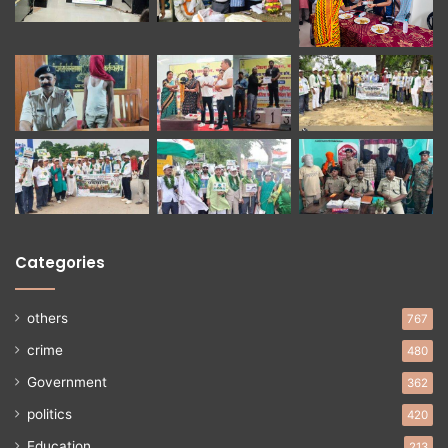
Categories
others
767
crime
480
Government
362
politics
420
Education
213