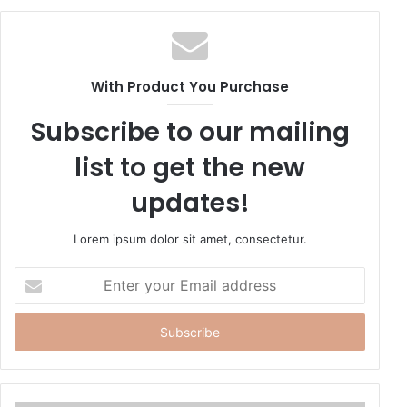
b
s
i
t
With Product You Purchase
e
Subscribe to our mailing
list to get the new
updates!
Lorem ipsum dolor sit amet, consectetur.
E
n
t
e
r
y
o