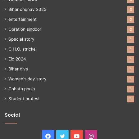
Bihar chunav 2025
3
entertainment
2
Opration sindoor
2
Special story
1
C.H.O. stricke
1
Eid 2024
1
Bihar divs
1
Women's day story
1
Chhath pooja
1
Student protest
1
Social
Facebook
Twitter
YouTube
Instagram