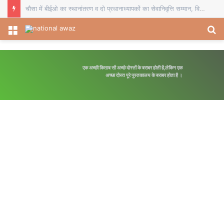
चौसा में बीईओ का स्थानांतरण व दो प्रधानाध्यापकों का सेवानिवृत्ति सम्मान, विदाई समारोह में शिक्षकों ने भेंट किए स्मृति चिह्न
Menu
S
fo
एक अच्छी किताब सौ अच्छे दोस्तों के बराबर होती है,लेकिन एक
अच्छा दोस्त पूरे पुस्तकालय के बराबर होता है ।