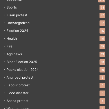
Sports
63
Kisan protest
47
Uncategorized
37
Election 2024
16
Health
15
Fire
15
Agri news
13
Bihar Election 2025
13
Packs election 2024
10
Angnbadi protest
6
Labour protest
5
Flood disaster
5
Aasha protest
4
Weather news
3