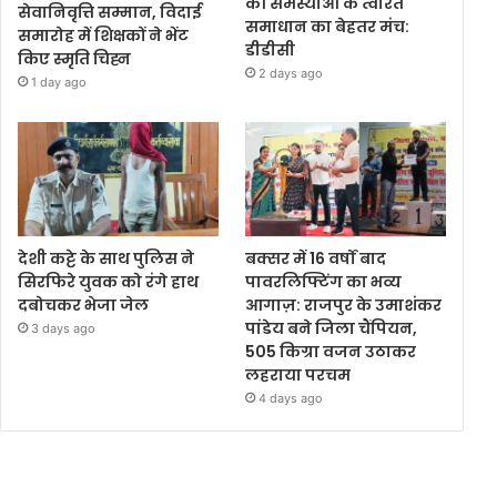
की समस्याओं के त्वरित
सेवानिवृत्ति सम्मान, विदाई
समाधान का बेहतर मंच:
समारोह में शिक्षकों ने भेंट
डीडीसी
किए स्मृति चिह्न
2 days ago
1 day ago
देशी कट्टे के साथ पुलिस ने
बक्सर में 16 वर्षों बाद
सिरफिरे युवक को रंगे हाथ
पावरलिफ्टिंग का भव्य
दबोचकर भेजा जेल
आगाज़: राजपुर के उमाशंकर
पांडेय बने जिला चैंपियन,
3 days ago
505 किग्रा वजन उठाकर
लहराया परचम
4 days ago