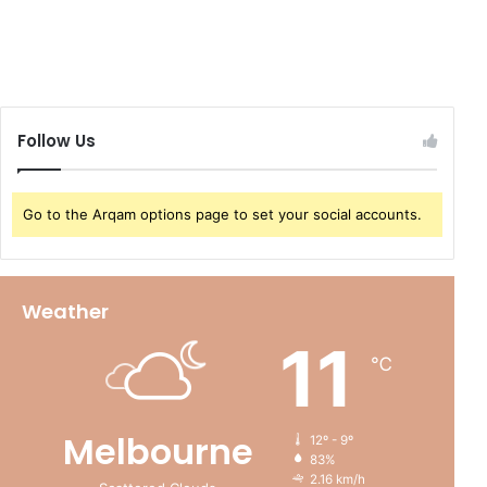
Follow Us
Go to the Arqam options page to set your social accounts.
Weather
11
℃
Melbourne
12º - 9º
83%
2.16 km/h