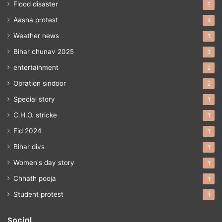
Flood disaster
5
Aasha protest
4
Weather news
3
Bihar chunav 2025
3
entertainment
2
Opration sindoor
2
Special story
1
C.H.O. stricke
1
Eid 2024
1
Bihar divs
1
Women's day story
1
Chhath pooja
1
Student protest
1
Social