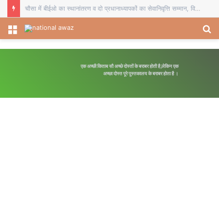
चौसा में बीईओ का स्थानांतरण व दो प्रधानाध्यापकों का सेवानिवृत्ति सम्मान, विदाई समारोह में शिक्षकों ने भेंट किए स्मृति चिह्न
Menu
S
fo
एक अच्छी किताब सौ अच्छे दोस्तों के बराबर होती है,लेकिन एक
अच्छा दोस्त पूरे पुस्तकालय के बराबर होता है ।