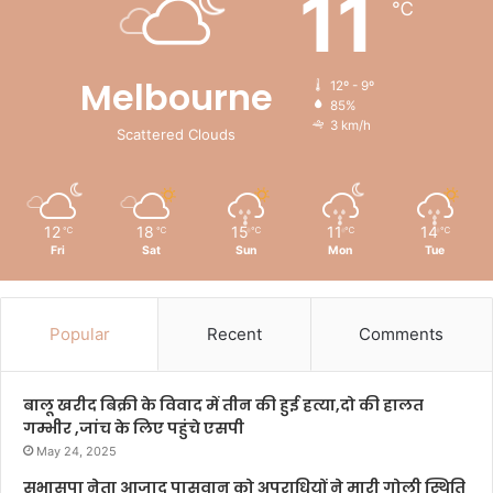
11
℃
Melbourne
12º - 9º
85%
3 km/h
Scattered Clouds
12
18
15
11
14
℃
℃
℃
℃
℃
Fri
Sat
Sun
Mon
Tue
Popular
Recent
Comments
बालू खरीद बिक्री के विवाद में तीन की हुई हत्या,दो की हालत
गम्भीर ,जांच के लिए पहुंचे एसपी
May 24, 2025
सुभासपा नेता आजाद पासवान को अपराधियों ने मारी गोली स्थिति