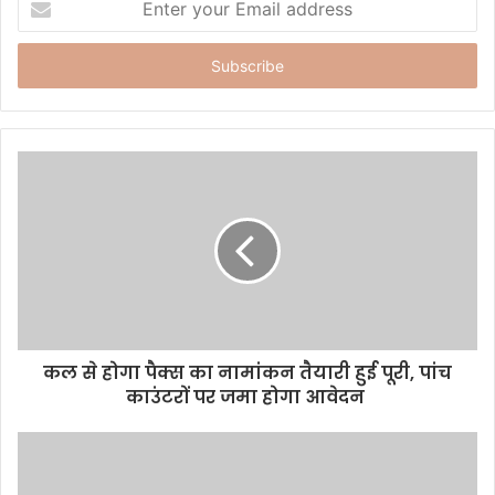
n
t
e
r
y
o
u
r
E
m
a
i
l
a
d
d
कल से होगा पैक्स का नामांकन तैयारी हुई पूरी, पांच
r
काउंटरों पर जमा होगा आवेदन
e
s
s