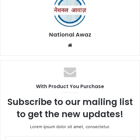
National Awaz
W
e
b
s
i
t
With Product You Purchase
e
Subscribe to our mailing list
to get the new updates!
Lorem ipsum dolor sit amet, consectetur.
E