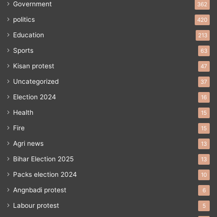
Government
362
politics
420
Education
213
Sports
63
Kisan protest
47
Uncategorized
37
Election 2024
16
Health
15
Fire
15
Agri news
13
Bihar Election 2025
13
Packs election 2024
10
Angnbadi protest
6
Labour protest
5