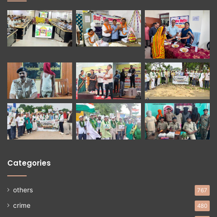
Categories
others
767
crime
480