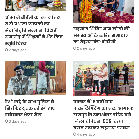
चौसा में बीईओ का स्थानांतरण
व दो प्रधानाध्यापकों का
सहयोग शिविर आम लोगों की
सेवानिवृत्ति सम्मान, विदाई
समस्याओं के त्वरित समाधान
समारोह में शिक्षकों ने भेंट किए
का बेहतर मंच: डीडीसी
स्मृति चिह्न
2 days ago
2 days ago
देशी कट्टे के साथ पुलिस ने
बक्सर में 16 वर्षों बाद
सिरफिरे युवक को रंगे हाथ
पावरलिफ्टिंग का भव्य आगाज़:
दबोचकर भेजा जेल
राजपुर के उमाशंकर पांडेय बने
जिला चैंपियन, 505 किग्रा
3 days ago
वजन उठाकर लहराया परचम
4 days ago