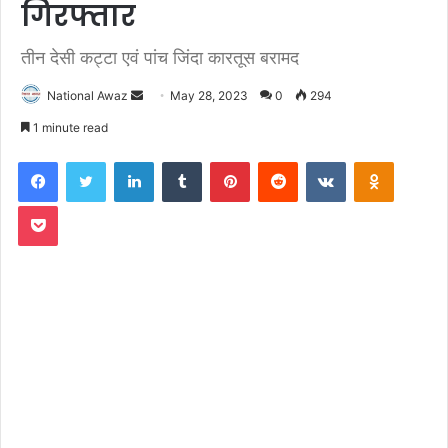
गिरफ्तार
तीन देसी कट्टा एवं पांच जिंदा कारतूस बरामद
National Awaz
S
May 28, 2023
0
294
e
1 minute read
n
Facebook
Twitter
LinkedIn
Tumblr
Pinterest
Reddit
VKontakte
Odnoklassniki
d
a
Pocket
n
e
m
a
i
l