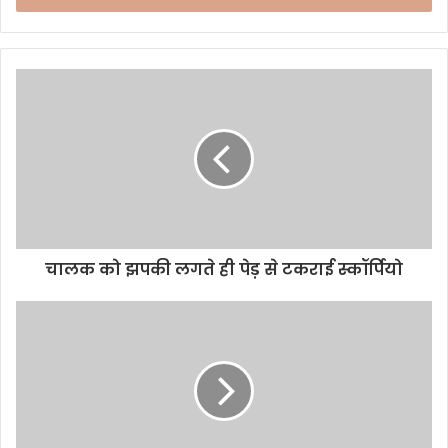
r
y
o
u
r
E
m
a
i
l
a
d
d
चालक को झपकी लगते ही पेड़ से टकराई स्कॉर्पियो
r
e
s
s