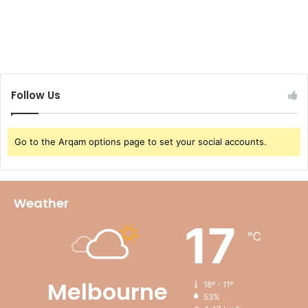
Follow Us
Go to the Arqam options page to set your social accounts.
Weather
17
℃
Melbourne
18º - 11º
53%