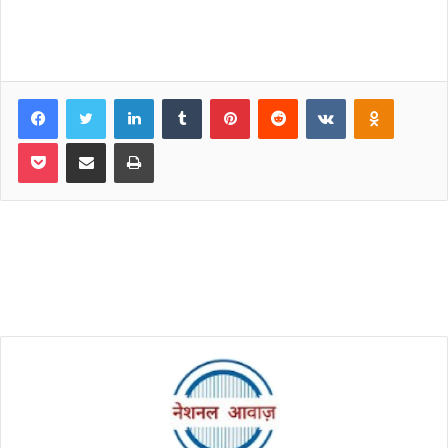
Facebook
Twitter
LinkedIn
Tumblr
Pinterest
Reddit
VKontakte
Odnoklassniki
Pocket
Share via Email
Print