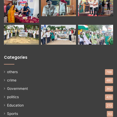
Categories
others
768
crime
480
Government
362
politics
420
Education
213
Sports
63