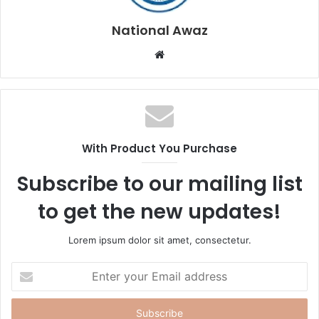
National Awaz
W
e
b
s
i
t
With Product You Purchase
e
Subscribe to our mailing list
to get the new updates!
Lorem ipsum dolor sit amet, consectetur.
E
n
t
e