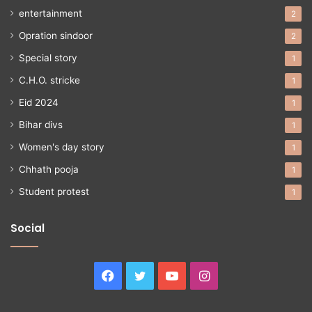
entertainment
2
Opration sindoor
2
Special story
1
C.H.O. stricke
1
Eid 2024
1
Bihar divs
1
Women's day story
1
Chhath pooja
1
Student protest
1
Social
Facebook
Twitter
YouTube
Instagram