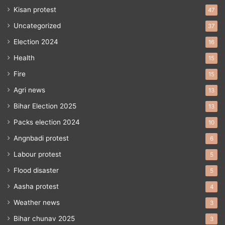
Kisan protest
47
Uncategorized
37
Election 2024
16
Health
15
Fire
15
Agri news
13
Bihar Election 2025
13
Packs election 2024
10
Angnbadi protest
6
Labour protest
5
Flood disaster
5
Aasha protest
4
Weather news
3
Bihar chunav 2025
3