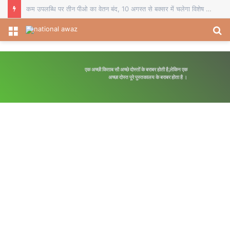
चौसा में बीईओ का स्थानांतरण व दो प्रधानाध्यापकों का सेवानिवृत्ति सम्मान, विदाई समारोह में शिक्षकों ने भेंट किए स्मृति चिह्न
Menu
S
fo
एक अच्छी किताब सौ अच्छे दोस्तों के बराबर होती है,लेकिन एक
अच्छा दोस्त पूरे पुस्तकालय के बराबर होता है ।