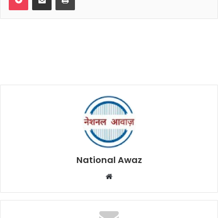
National Awaz
W
e
b
s