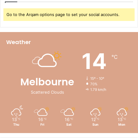
Go to the Arqam options page to set your social accounts.
Weather
14
℃
Melbourne
15º - 10º
70%
1.79 km/h
Scattered Clouds
13
16
16
12
13
℃
℃
℃
℃
℃
Thu
Fri
Sat
Sun
Mon