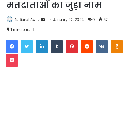
मतदाताओं का जुड़ा नाम
National Awaz
S
January 22, 2024
0
57
e
1 minute read
n
Facebook
Twitter
LinkedIn
Tumblr
Pinterest
Reddit
VKontakte
Odnoklassniki
d
a
Pocket
n
e
m
a
i
l