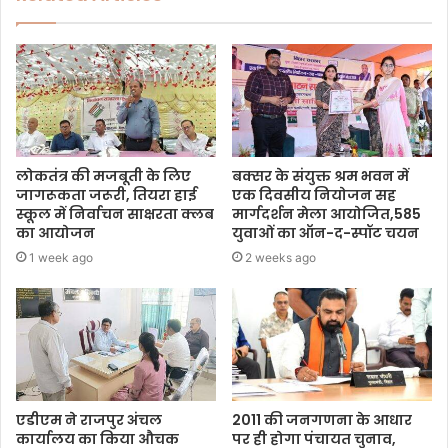
लोकतंत्र की मजबूती के लिए
बक्सर के संयुक्त श्रम भवन में
जागरूकता जरूरी, तियरा हाई
एक दिवसीय नियोजन सह
स्कूल में निर्वाचन साक्षरता क्लब
मार्गदर्शन मेला आयोजित,585
का आयोजन
युवाओं का ऑन-द-स्पॉट चयन
1 week ago
2 weeks ago
एडीएम ने राजपुर अंचल
2011 की जनगणना के आधार
कार्यालय का किया औचक
पर ही होगा पंचायत चुनाव,