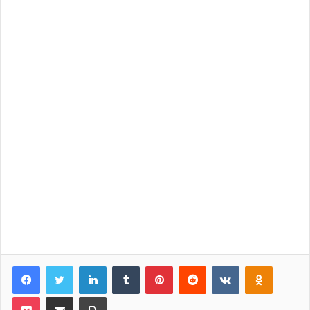
Facebook
Twitter
LinkedIn
Tumblr
Pinterest
Reddit
VKontakte
Odnoklassniki
Pocket
Share via Email
Print