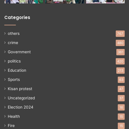
Categories
others
767
crime
480
Government
361
politics
420
Education
213
Sports
63
Kisan protest
47
Uncategorized
37
Election 2024
16
Health
15
Fire
15