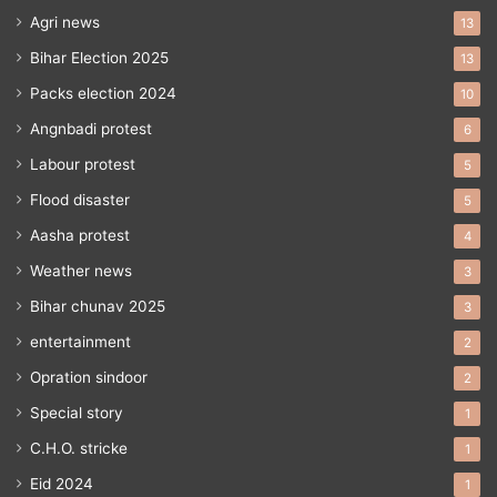
Agri news
13
Bihar Election 2025
13
Packs election 2024
10
Angnbadi protest
6
Labour protest
5
Flood disaster
5
Aasha protest
4
Weather news
3
Bihar chunav 2025
3
entertainment
2
Opration sindoor
2
Special story
1
C.H.O. stricke
1
Eid 2024
1