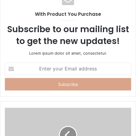
i
t
With Product You Purchase
e
Subscribe to our mailing list
to get the new updates!
Lorem ipsum dolor sit amet, consectetur.
E
n
t
e
r
y
o
u
r
E
m
a