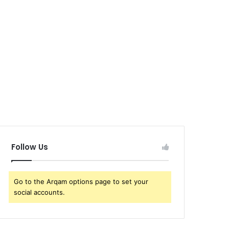
Follow Us
Go to the Arqam options page to set your
social accounts.