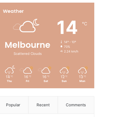
Weather
14
℃
Melbourne
14º - 10º
70%
2.24 km/h
Scattered Clouds
14
16
16
12
13
℃
℃
℃
℃
℃
Thu
Fri
Sat
Sun
Mon
Popular
Recent
Comments