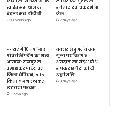
लोगों की समस्याओं के
ने सिरफिरे युवक को
त्वरित समाधान का
रंगे हाथ दबोचकर भेजा
बेहतर मंच: डीडीसी
जेल
18 hours ago
2 days ago
बक्सर में 16 वर्षों बाद
बक्सर से डुमरांव तक
पावरलिफ्टिंग का भव्य
गूंजा पर्यावरण व
आगाज़: राजपुर के
अंगदान का संदेश,पौधे
उमाशंकर पांडेय बने
रोपकर शहीदों को दी
जिला चैंपियन, 505
श्रद्धांजलि
किग्रा वजन उठाकर
3 days ago
लहराया परचम
3 days ago