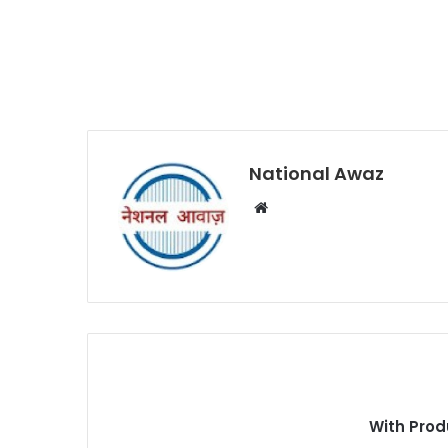
National Awaz
W
e
b
s
i
t
e
With Prod