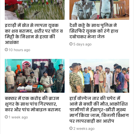
इटाढ़ी में खेत से लापता युवक
देशी कट्टे के साथ पुलिस ने
का शव बरामद, शरीर पर चोट व
सिरफिरे युवक को रंगे हाथ
मिट्टी के निशान से हत्या की
दबोचकर भेजा जेल
आशंका
5 days ago
10 hours ago
बक्सर में एक करोड़ की ब्राउन
हाई वोल्टेज तार की चपेट में
शुगर के साथ पांच गिरफ्तार,
आने से बच्ची की मौत,आक्रोशित
कार और पांच मोबाइल बरामद
ग्रामीणों ने ईसापुर-खीरी मुख्य
मार्ग किया जाम, बिजली विभाग
1 week ago
पर लापरवाही का आरोप
2 weeks ago