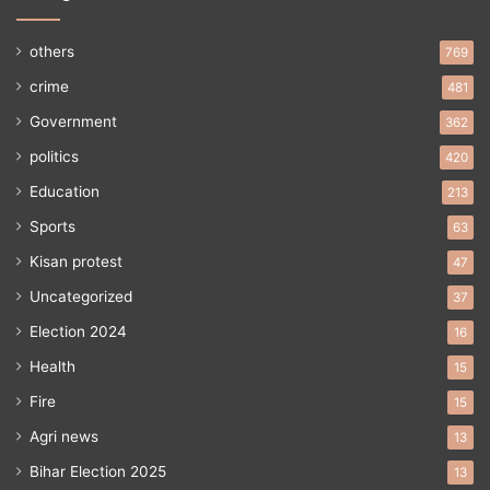
others
769
crime
481
Government
362
politics
420
Education
213
Sports
63
Kisan protest
47
Uncategorized
37
Election 2024
16
Health
15
Fire
15
Agri news
13
Bihar Election 2025
13