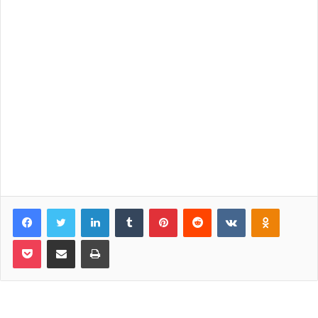
Facebook
Twitter
LinkedIn
Tumblr
Pinterest
Reddit
VKontakte
Odnoklassniki
Pocket
Share via Email
Print