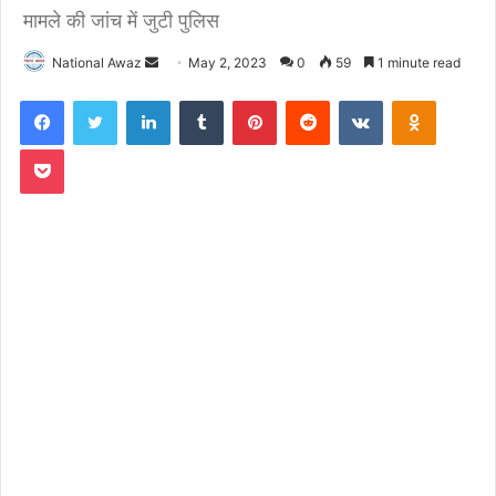
मामले की जांच में जुटी पुलिस
National Awaz
S
May 2, 2023
0
59
1 minute read
e
Facebook
Twitter
LinkedIn
Tumblr
Pinterest
Reddit
VKontakte
Odnoklassniki
n
d
Pocket
a
n
e
m
a
i
l