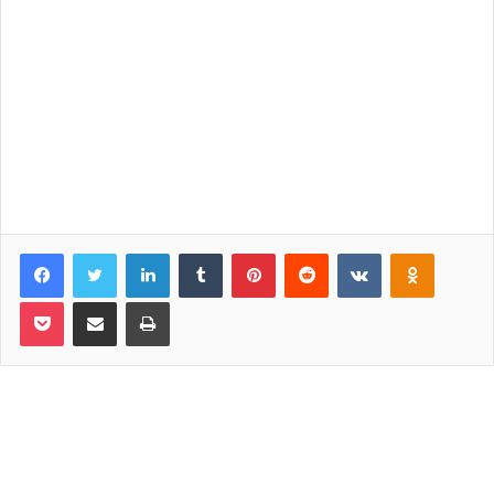
Facebook
Twitter
LinkedIn
Tumblr
Pinterest
Reddit
VKontakte
Odnoklassniki
Pocket
Share via Email
Print