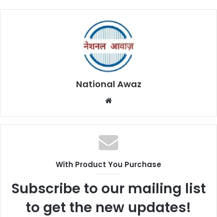
National Awaz
W
e
b
s
i
t
With Product You Purchase
e
Subscribe to our mailing list
to get the new updates!