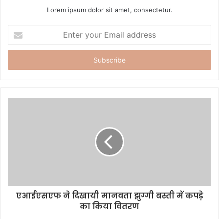
Lorem ipsum dolor sit amet, consectetur.
E
n
t
e
r
y
o
u
r
E
m
a
i
l
a
d
d
एआईएसएफ ने दिखायी मानवता झुग्गी बस्ती में कपड़े
r
का किया वितरण
e