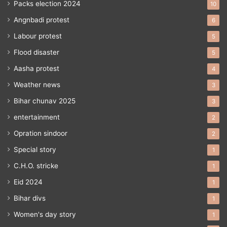
Packs election 2024
10
Angnbadi protest
6
Labour protest
5
Flood disaster
5
Aasha protest
4
Weather news
3
Bihar chunav 2025
3
entertainment
2
Opration sindoor
2
Special story
1
C.H.O. stricke
1
Eid 2024
1
Bihar divs
1
Women's day story
1