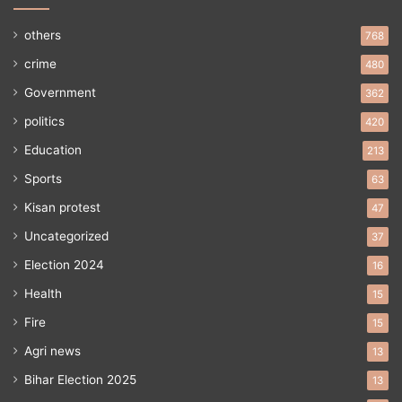
others
768
crime
480
Government
362
politics
420
Education
213
Sports
63
Kisan protest
47
Uncategorized
37
Election 2024
16
Health
15
Fire
15
Agri news
13
Bihar Election 2025
13