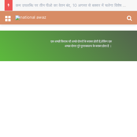
चौसा में बीईओ का स्थानांतरण व दो प्रधानाध्यापकों का सेवानिवृत्ति सम्मान, विदाई समारोह में शिक्षकों ने भेंट किए स्मृति चिह्न
Menu
S
fo
एक अच्छी किताब सौ अच्छे दोस्तों के बराबर होती है,लेकिन एक
अच्छा दोस्त पूरे पुस्तकालय के बराबर होता है ।