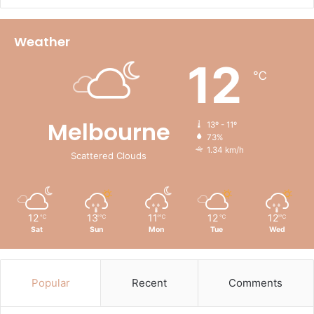
Weather
12
℃
Melbourne
13º - 11º
73%
1.34 km/h
Scattered Clouds
12
13
11
12
12
℃
℃
℃
℃
℃
Sat
Sun
Mon
Tue
Wed
Popular
Recent
Comments