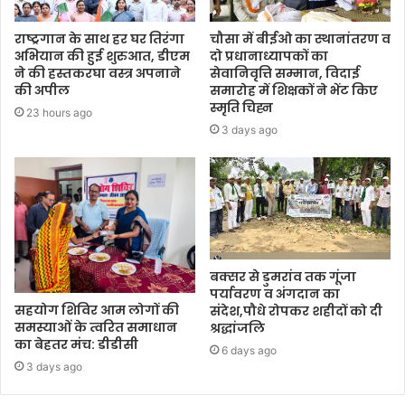
राष्ट्रगान के साथ हर घर तिरंगा
चौसा में बीईओ का स्थानांतरण व
अभियान की हुई शुरुआत, डीएम
दो प्रधानाध्यापकों का
ने की हस्तकरघा वस्त्र अपनाने
सेवानिवृत्ति सम्मान, विदाई
की अपील
समारोह में शिक्षकों ने भेंट किए
स्मृति चिह्न
23 hours ago
3 days ago
बक्सर से डुमरांव तक गूंजा
पर्यावरण व अंगदान का
सहयोग शिविर आम लोगों की
संदेश,पौधे रोपकर शहीदों को दी
समस्याओं के त्वरित समाधान
श्रद्धांजलि
का बेहतर मंच: डीडीसी
6 days ago
3 days ago