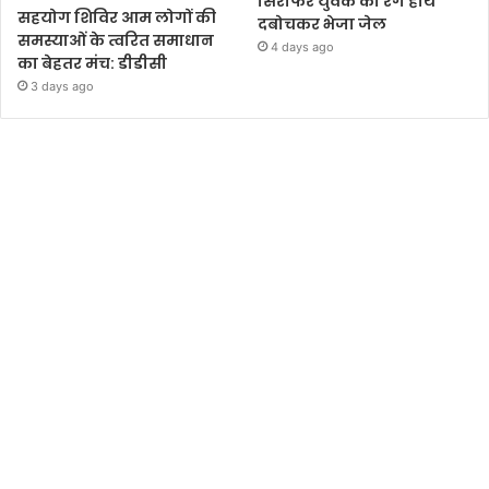
सिरफिरे युवक को रंगे हाथ
सहयोग शिविर आम लोगों की
दबोचकर भेजा जेल
समस्याओं के त्वरित समाधान
4 days ago
का बेहतर मंच: डीडीसी
3 days ago