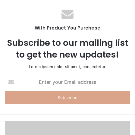
b
s
i
t
With Product You Purchase
e
Subscribe to our mailing list
to get the new updates!
Lorem ipsum dolor sit amet, consectetur.
E
n
t
e
r
y
o
u
r