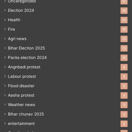
Uncategorized
37
Election 2024
16
Health
15
Fire
15
Agri news
13
Bihar Election 2025
13
Packs election 2024
10
Angnbadi protest
6
Labour protest
5
Flood disaster
5
Aasha protest
4
Weather news
3
Bihar chunav 2025
3
entertainment
2