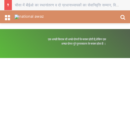
चौसा में बीईओ का स्थानांतरण व दो प्रधानाध्यापकों का सेवानिवृत्ति सम्मान, विदाई समारोह में शिक्षकों ने भेंट किए स्मृति चिह्न
Menu
S
fo
एक अच्छी किताब सौ अच्छे दोस्तों के बराबर होती है,लेकिन एक
अच्छा दोस्त पूरे पुस्तकालय के बराबर होता है ।