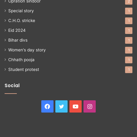
Opration sindoor
2
Special story
1
C.H.O. stricke
1
Eid 2024
1
Bihar divs
1
Women's day story
1
Chhath pooja
1
Student protest
1
Social
Facebook
Twitter
YouTube
Instagram