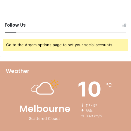
Follow Us
Go to the Arqam options page to set your social accounts.
Weather
10
℃
Melbourne
11º - 9º
88%
0.43 km/h
Scattered Clouds