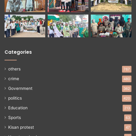
Categories
others
767
crime
480
Government
362
politics
420
Education
213
Sports
63
Kisan protest
47