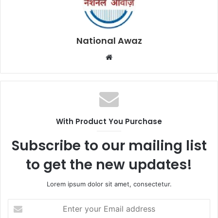
National Awaz
W
e
b
s
i
t
With Product You Purchase
e
Subscribe to our mailing list
to get the new updates!
Lorem ipsum dolor sit amet, consectetur.
E
n