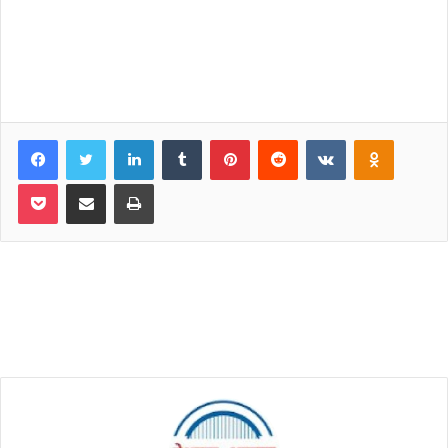
Facebook
Twitter
LinkedIn
Tumblr
Pinterest
Reddit
VKontakte
Odnoklassniki
Pocket
Share via Email
Print