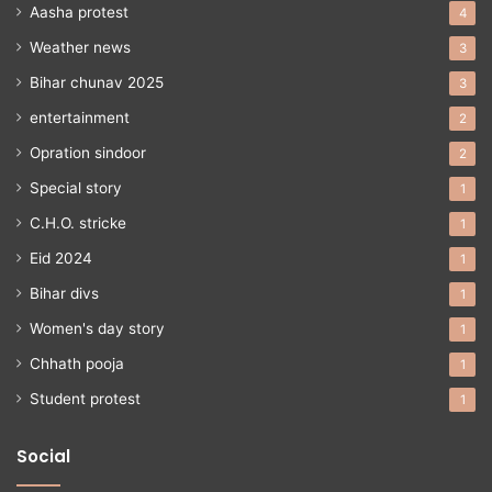
Aasha protest
4
Weather news
3
Bihar chunav 2025
3
entertainment
2
Opration sindoor
2
Special story
1
C.H.O. stricke
1
Eid 2024
1
Bihar divs
1
Women's day story
1
Chhath pooja
1
Student protest
1
Social