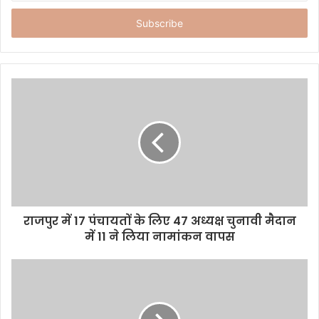
t
e
r
y
o
u
r
E
m
a
i
l
a
d
d
राजपुर में 17 पंचायतों के लिए 47 अध्यक्ष चुनावी मैदान
r
में 11 ने लिया नामांकन वापस
e
s
s