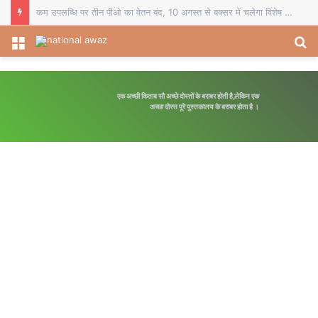
कम उपलब्धि पर तीन पीओ का वेतन बंद, 10 अगस्त से बक्सर में चलेगा विशेष पौधारोपण अभियान
Menu
S
fo
एक अच्छी किताब सौ अच्छे दोस्तों के बराबर होती है,लेकिन एक
अच्छा दोस्त पूरे पुस्तकालय के बराबर होता है ।