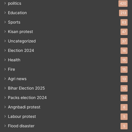
politics
420
Education
213
Sports
63
Kisan protest
47
Uncategorized
37
Election 2024
16
Health
15
Fire
15
Agri news
13
Bihar Election 2025
13
Packs election 2024
10
Angnbadi protest
6
Labour protest
5
Flood disaster
5