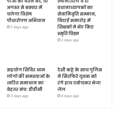
पीओ का वेतन बंद, 10
स्थानांतरण व दो
अगस्त से बक्सर में
प्रधानाध्यापकों का
चलेगा विशेष
सेवानिवृत्ति सम्मान,
पौधारोपण अभियान
विदाई समारोह में
शिक्षकों ने भेंट किए
2 days ago
स्मृति चिह्न
2 days ago
सहयोग शिविर आम
देशी कट्टे के साथ पुलिस
लोगों की समस्याओं के
ने सिरफिरे युवक को
त्वरित समाधान का
रंगे हाथ दबोचकर भेजा
बेहतर मंच: डीडीसी
जेल
3 days ago
4 days ago