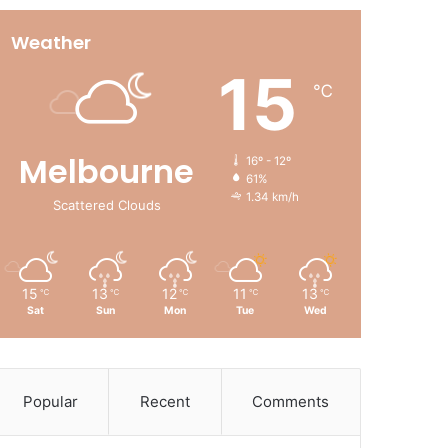
Weather
15
℃
Melbourne
16º - 12º
61%
1.34 km/h
Scattered Clouds
15
13
12
11
13
℃
℃
℃
℃
℃
Sat
Sun
Mon
Tue
Wed
Popular
Recent
Comments