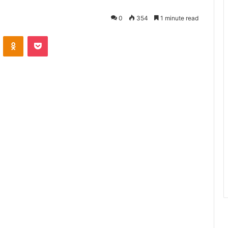
0
354
1 minute read
ontakte
Odnoklassniki
Pocket