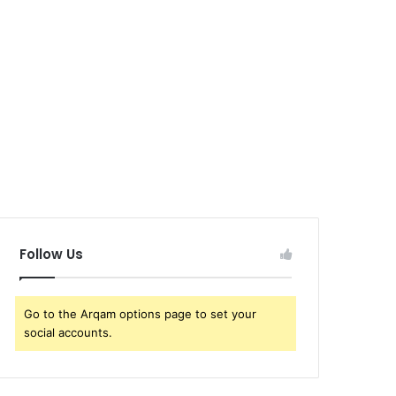
Follow Us
Go to the Arqam options page to set your
social accounts.