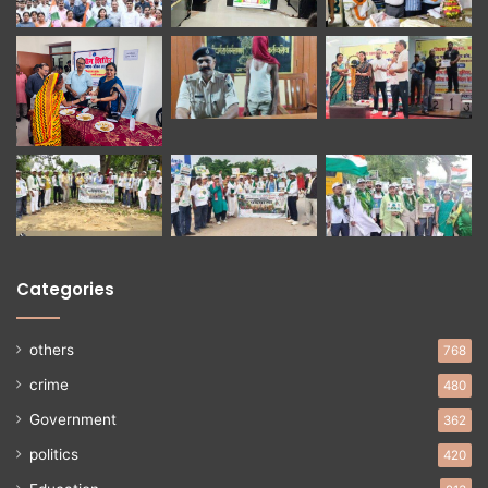
Categories
others
768
crime
480
Government
362
politics
420