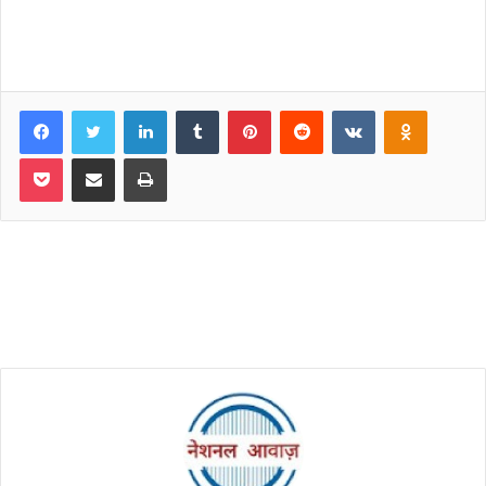
Facebook
Twitter
LinkedIn
Tumblr
Pinterest
Reddit
VKontakte
Odnoklassniki
Pocket
Share via Email
Print