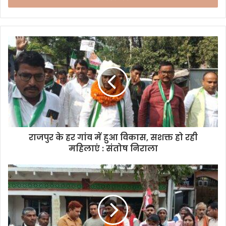
r
y
o
u
r
E
m
a
i
l
a
d
d
राजपुर के हर गांव में हुआ विकास, सशक्त हो रही
r
महिलाएं : संतोष निराला
e
s
s