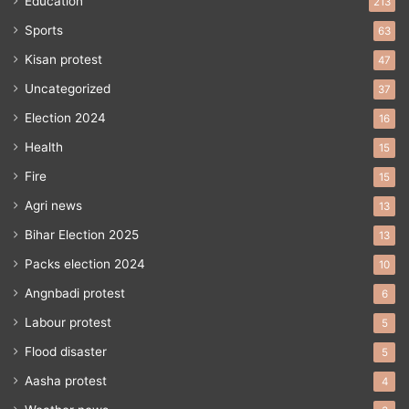
Education
213
Sports
63
Kisan protest
47
Uncategorized
37
Election 2024
16
Health
15
Fire
15
Agri news
13
Bihar Election 2025
13
Packs election 2024
10
Angnbadi protest
6
Labour protest
5
Flood disaster
5
Aasha protest
4