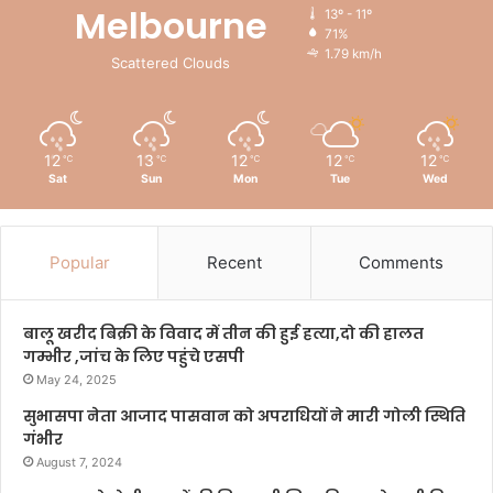
Melbourne
13º - 11º
71%
1.79 km/h
Scattered Clouds
12
13
12
12
12
℃
℃
℃
℃
℃
Sat
Sun
Mon
Tue
Wed
Popular
Recent
Comments
बालू खरीद बिक्री के विवाद में तीन की हुई हत्या,दो की हालत
गम्भीर ,जांच के लिए पहुंचे एसपी
May 24, 2025
सुभासपा नेता आजाद पासवान को अपराधियों ने मारी गोली स्थिति
गंभीर
August 7, 2024