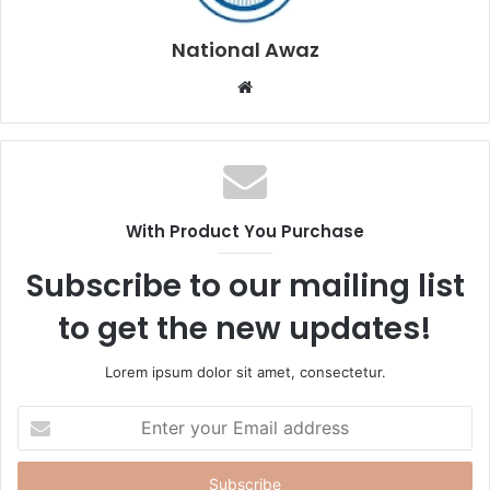
National Awaz
W
e
b
s
i
t
With Product You Purchase
e
Subscribe to our mailing list
to get the new updates!
Lorem ipsum dolor sit amet, consectetur.
E
n
t
e