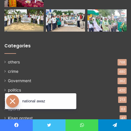
Categories
others
768
crime
480
Government
362
politics
420
Education
213
national awaz
Sports
63
Kisan protest
47
Uncategorized
37