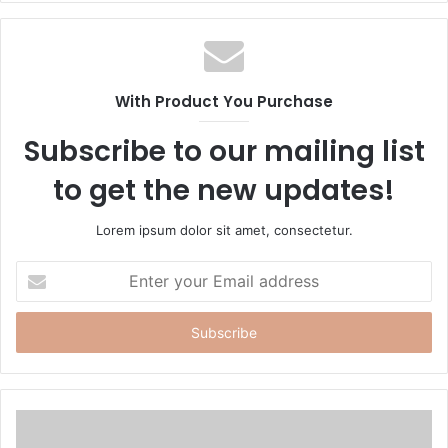
b
s
i
t
With Product You Purchase
e
Subscribe to our mailing list
to get the new updates!
Lorem ipsum dolor sit amet, consectetur.
E
n
t
e
r
y
o
u
r