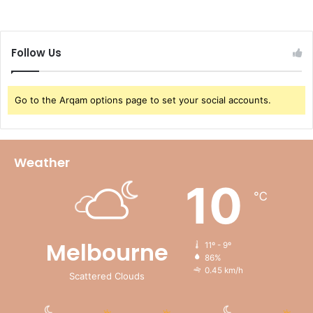
Follow Us
Go to the Arqam options page to set your social accounts.
Weather
10
℃
Melbourne
11º - 9º
86%
0.45 km/h
Scattered Clouds