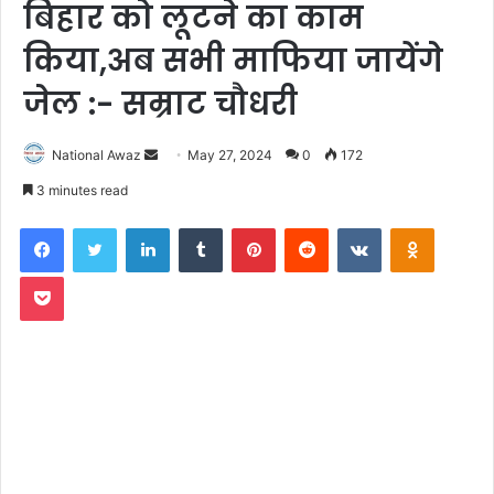
बिहार को लूटने का काम
किया,अब सभी माफिया जायेंगे
जेल :- सम्राट चौधरी
National Awaz
S
May 27, 2024
0
172
e
3 minutes read
n
Facebook
Twitter
LinkedIn
Tumblr
Pinterest
Reddit
VKontakte
Odnoklassniki
d
a
Pocket
n
e
m
a
i
l