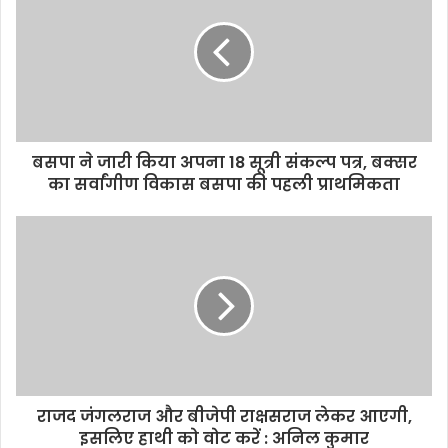
E
m
a
i
l
a
d
d
बसपा ने जारी किया अपना 18 सूत्री संकल्प पत्र, बक्सर
r
का सर्वांगीण विकास बसपा की पहली प्राथमिकता
e
s
s
राजद जंगलराज और बीजेपी राक्षसराज लेकर आएगी,
इसलिए हाथी को वोट करें : अनिल कुमार