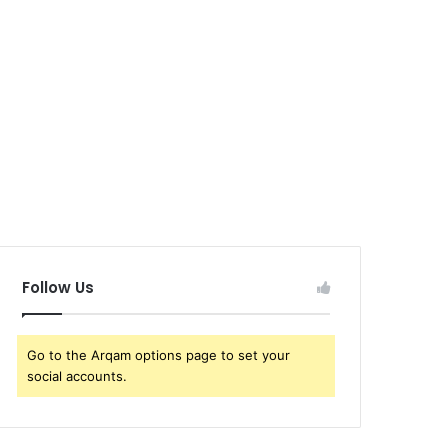
Follow Us
Go to the Arqam options page to set your
social accounts.