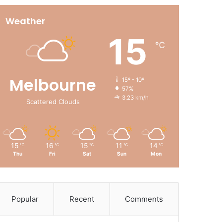
Weather
15
℃
Melbourne
15º - 10º
57%
3.23 km/h
Scattered Clouds
15
16
15
11
14
℃
℃
℃
℃
℃
Thu
Fri
Sat
Sun
Mon
Popular
Recent
Comments