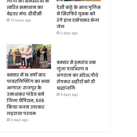
लोगों की समस्याओं के
देशी कट्टे के साथ पुलिस
त्वरित समाधान का
ने सिरफिरे युवक को
बेहतर मंच: डीडीसी
रंगे हाथ दबोचकर भेजा
13 hours ago
जेल
2 days ago
बक्सर से डुमरांव तक
गूंजा पर्यावरण व
बक्सर में 16 वर्षों बाद
अंगदान का संदेश,पौधे
पावरलिफ्टिंग का भव्य
रोपकर शहीदों को दी
आगाज़: राजपुर के
श्रद्धांजलि
उमाशंकर पांडेय बने
3 days ago
जिला चैंपियन, 505
किग्रा वजन उठाकर
लहराया परचम
3 days ago