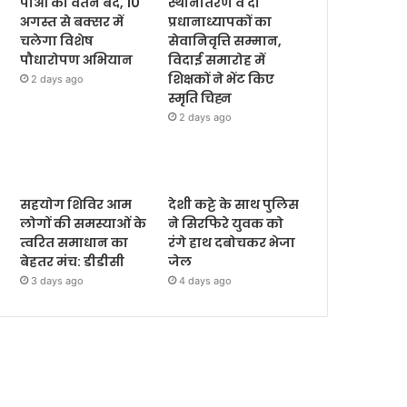
पीओ का वेतन बंद, 10
स्थानांतरण व दो
अगस्त से बक्सर में
प्रधानाध्यापकों का
चलेगा विशेष
सेवानिवृत्ति सम्मान,
पौधारोपण अभियान
विदाई समारोह में
शिक्षकों ने भेंट किए
2 days ago
स्मृति चिह्न
2 days ago
सहयोग शिविर आम
देशी कट्टे के साथ पुलिस
लोगों की समस्याओं के
ने सिरफिरे युवक को
त्वरित समाधान का
रंगे हाथ दबोचकर भेजा
बेहतर मंच: डीडीसी
जेल
3 days ago
4 days ago