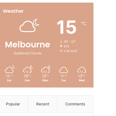
Weather
15
℃
Melbourne
16º - 12º
61%
1.34 km/h
Scattered Clouds
15
13
12
11
13
℃
℃
℃
℃
℃
Sat
Sun
Mon
Tue
Wed
Popular
Recent
Comments