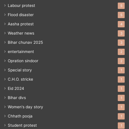
Labour protest
5
Flood disaster
5
Aasha protest
4
Weather news
3
Bihar chunav 2025
3
entertainment
2
Opration sindoor
2
Special story
1
C.H.O. stricke
1
Eid 2024
1
Bihar divs
1
Women's day story
1
Chhath pooja
1
Student protest
1