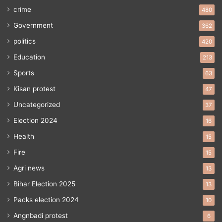
crime
480
Government
362
politics
420
Education
213
Sports
63
Kisan protest
47
Uncategorized
37
Election 2024
16
Health
15
Fire
15
Agri news
13
Bihar Election 2025
13
Packs election 2024
10
Angnbadi protest
6