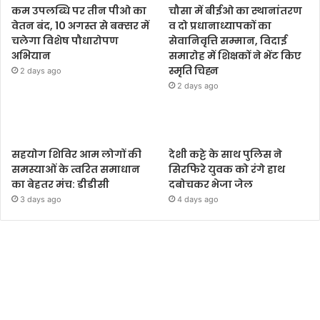
कम उपलब्धि पर तीन पीओ का
चौसा में बीईओ का स्थानांतरण
वेतन बंद, 10 अगस्त से बक्सर में
व दो प्रधानाध्यापकों का
चलेगा विशेष पौधारोपण
सेवानिवृत्ति सम्मान, विदाई
अभियान
समारोह में शिक्षकों ने भेंट किए
स्मृति चिह्न
2 days ago
2 days ago
सहयोग शिविर आम लोगों की
देशी कट्टे के साथ पुलिस ने
समस्याओं के त्वरित समाधान
सिरफिरे युवक को रंगे हाथ
का बेहतर मंच: डीडीसी
दबोचकर भेजा जेल
3 days ago
4 days ago