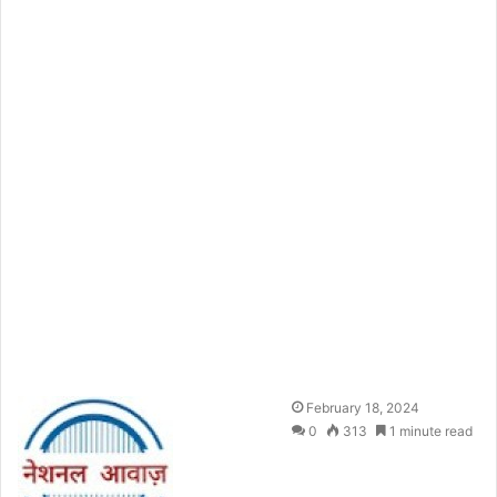
S
February 18, 2024
e
0
313
1 minute read
n
d