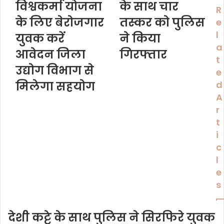
विश्वकर्मा योजना
के साथ चार
r
R
E
के लिए बेरोजगार
तस्कर को पुलिस
e
m
l
युवक करें
ने किया
a
a
i
आवेदन जिला
गिरफ्तार
l
t
उद्योग विभाग से
a
e
d
मिलेगा सहयोग
d
d
A
r
r
e
s
t
s
i
c
l
e
s
देशी कट्टे के साथ पुलिस ने सिरफिरे युवक