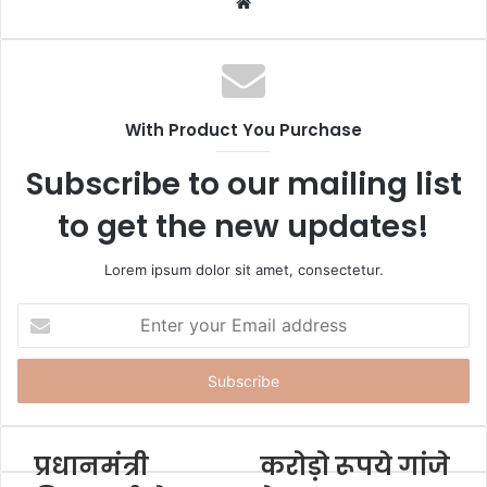
W
e
b
s
i
With Product You Purchase
t
e
Subscribe to our mailing list
to get the new updates!
Lorem ipsum dolor sit amet, consectetur.
E
n
t
e
r
y
o
प्रधानमंत्री
करोड़ो रूपये गांजे
u