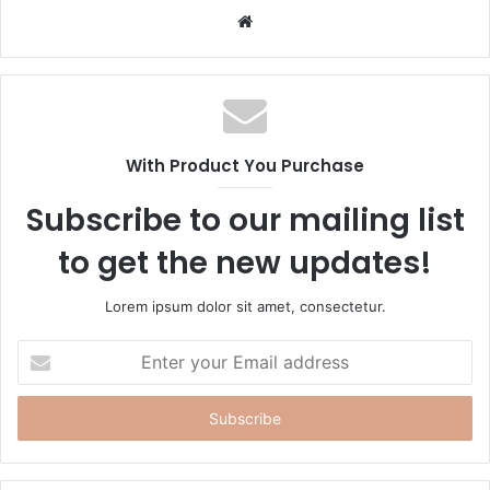
W
e
b
s
i
t
With Product You Purchase
e
Subscribe to our mailing list
to get the new updates!
Lorem ipsum dolor sit amet, consectetur.
E
n
t
e
r
y
o