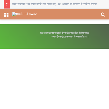
कम उपलब्धि पर तीन पीओ का वेतन बंद, 10 अगस्त से बक्सर में चलेगा विशेष पौधारोपण अभियान
Menu
S
fo
एक अच्छी किताब सौ अच्छे दोस्तों के बराबर होती है,लेकिन एक
अच्छा दोस्त पूरे पुस्तकालय के बराबर होता है ।