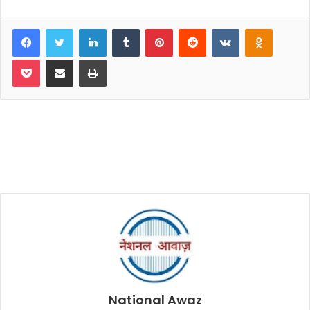
Facebook
Twitter
LinkedIn
Tumblr
Pinterest
Reddit
VKontakte
Odnoklassniki
Pocket
Share via Email
Print
National Awaz