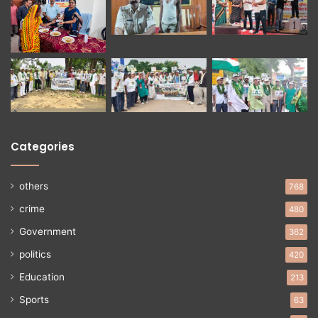
Categories
others
768
crime
480
Government
362
politics
420
Education
213
Sports
63