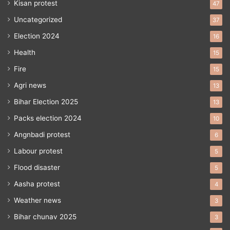
Kisan protest
47
Uncategorized
37
Election 2024
16
Health
15
Fire
15
Agri news
13
Bihar Election 2025
13
Packs election 2024
10
Angnbadi protest
6
Labour protest
5
Flood disaster
5
Aasha protest
4
Weather news
3
Bihar chunav 2025
3