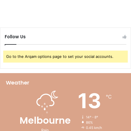
Follow Us
Go to the Arqam options page to set your social accounts.
Weather
13
℃
Melbourne
14º - 8º
86%
0.45 km/h
Rain