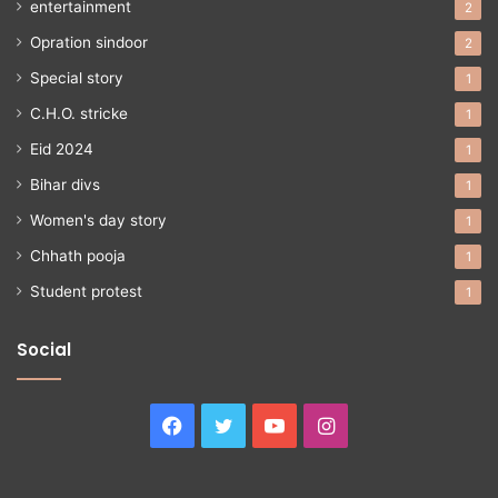
entertainment
2
Opration sindoor
2
Special story
1
C.H.O. stricke
1
Eid 2024
1
Bihar divs
1
Women's day story
1
Chhath pooja
1
Student protest
1
Social
Facebook
Twitter
YouTube
Instagram