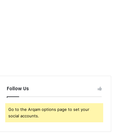
Follow Us
Go to the Arqam options page to set your
social accounts.