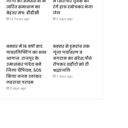
लोगों की समस्याओं के
ने सिरफिरे युवक को
त्वरित समाधान का
रंगे हाथ दबोचकर भेजा
बेहतर मंच: डीडीसी
जेल
22 hours ago
2 days ago
बक्सर में 16 वर्षों बाद
बक्सर से डुमरांव तक
पावरलिफ्टिंग का भव्य
गूंजा पर्यावरण व
आगाज़: राजपुर के
अंगदान का संदेश,पौधे
उमाशंकर पांडेय बने
रोपकर शहीदों को दी
जिला चैंपियन, 505
श्रद्धांजलि
किग्रा वजन उठाकर
3 days ago
लहराया परचम
3 days ago