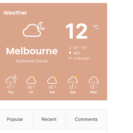
Weather
12
℃
Melbourne
12º - 10º
86%
2.59 km/h
Scattered Clouds
11
16
16
12
13
℃
℃
℃
℃
℃
Thu
Fri
Sat
Sun
Mon
Popular
Recent
Comments