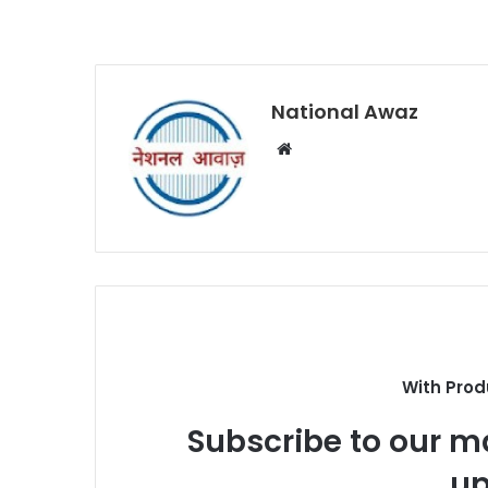
National Awaz
W
e
b
s
i
t
e
With Prod
Subscribe to our ma
up