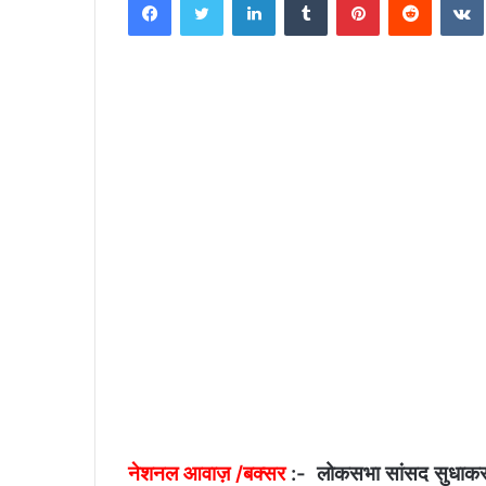
n
d
a
n
e
m
a
i
l
नेशनल आवाज़ /बक्सर
:- लोकसभा सांसद सुधाकर सिं