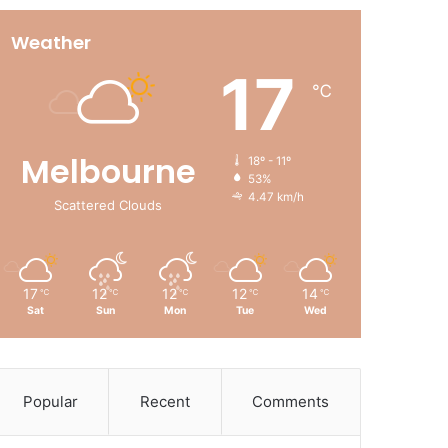
Weather
17
℃
Melbourne
18º - 11º
53%
4.47 km/h
Scattered Clouds
17
12
12
12
14
℃
℃
℃
℃
℃
Sat
Sun
Mon
Tue
Wed
Popular
Recent
Comments