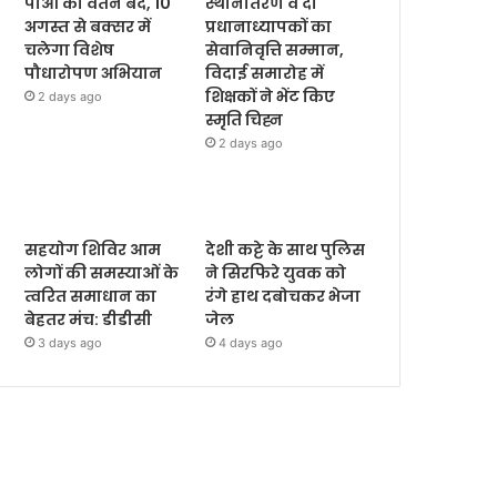
पीओ का वेतन बंद, 10
स्थानांतरण व दो
अगस्त से बक्सर में
प्रधानाध्यापकों का
चलेगा विशेष
सेवानिवृत्ति सम्मान,
पौधारोपण अभियान
विदाई समारोह में
शिक्षकों ने भेंट किए
2 days ago
स्मृति चिह्न
2 days ago
सहयोग शिविर आम
देशी कट्टे के साथ पुलिस
लोगों की समस्याओं के
ने सिरफिरे युवक को
त्वरित समाधान का
रंगे हाथ दबोचकर भेजा
बेहतर मंच: डीडीसी
जेल
3 days ago
4 days ago