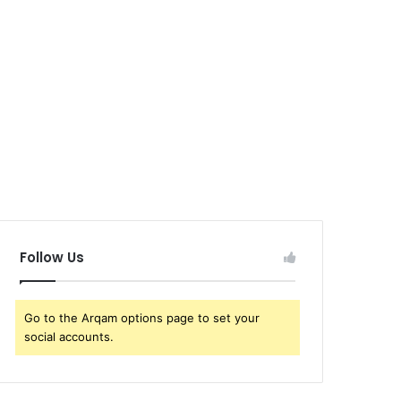
Follow Us
Go to the Arqam options page to set your
social accounts.