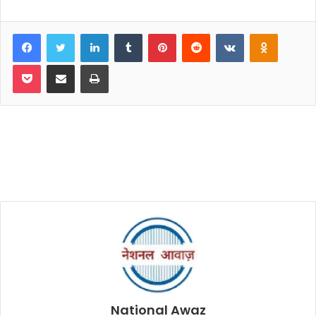
Facebook
Twitter
LinkedIn
Tumblr
Pinterest
Reddit
VKontakte
Odnoklassniki
Pocket
Share via Email
Print
National Awaz