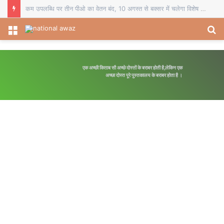
कम उपलब्धि पर तीन पीओ का वेतन बंद, 10 अगस्त से बक्सर में चलेगा विशेष पौधारोपण अभियान
Menu
S
fo
एक अच्छी किताब सौ अच्छे दोस्तों के बराबर होती है,लेकिन एक
अच्छा दोस्त पूरे पुस्तकालय के बराबर होता है ।