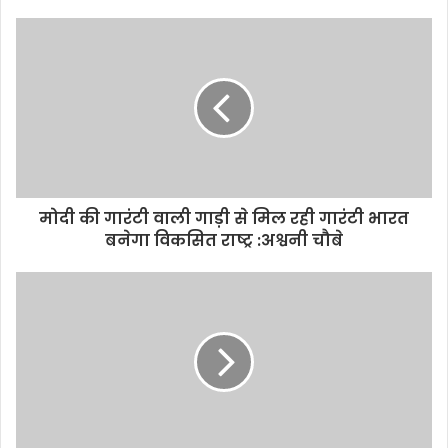
o
u
r
E
m
a
i
l
a
d
d
मोदी की गारंटी वाली गाड़ी से मिल रही गारंटी भारत
r
बनेगा विकसित राष्ट्र :अश्वनी चौबे
e
s
s