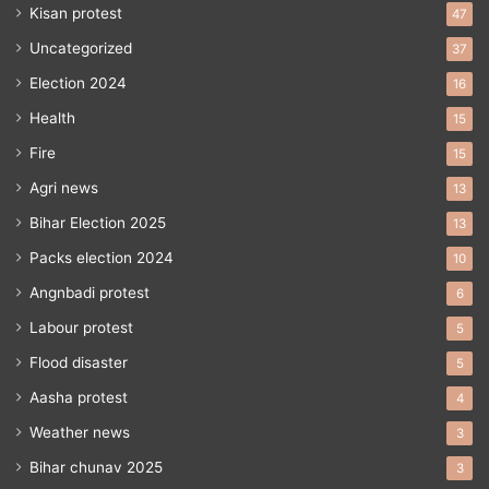
Kisan protest
47
Uncategorized
37
Election 2024
16
Health
15
Fire
15
Agri news
13
Bihar Election 2025
13
Packs election 2024
10
Angnbadi protest
6
Labour protest
5
Flood disaster
5
Aasha protest
4
Weather news
3
Bihar chunav 2025
3