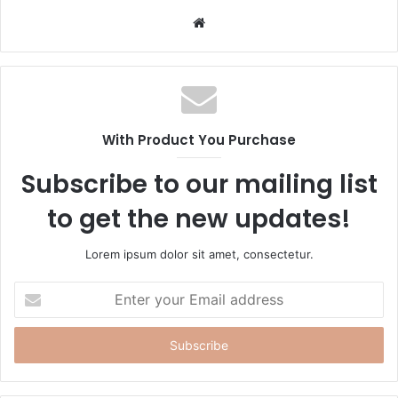
W
e
b
s
i
t
With Product You Purchase
e
Subscribe to our mailing list
to get the new updates!
Lorem ipsum dolor sit amet, consectetur.
E
n
t
e
r
y