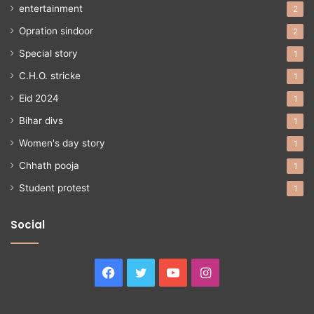
entertainment
2
Opration sindoor
2
Special story
1
C.H.O. stricke
1
Eid 2024
1
Bihar divs
1
Women's day story
1
Chhath pooja
1
Student protest
1
Social
Facebook
Twitter
YouTube
Instagram