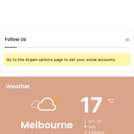
Follow Us
Go to the Arqam options page to set your social accounts.
Weather
17
℃
Melbourne
17º - 11º
54%
3.58 km/h