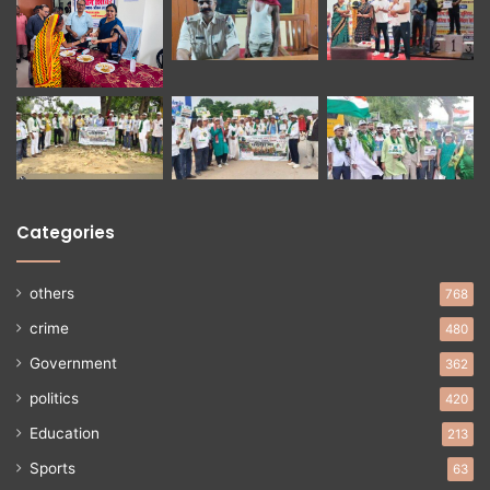
Categories
others
768
crime
480
Government
362
politics
420
Education
213
Sports
63