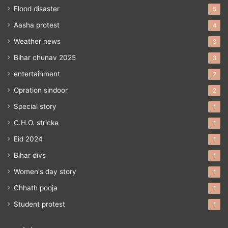
Flood disaster
5
Aasha protest
4
Weather news
3
Bihar chunav 2025
3
entertainment
2
Opration sindoor
2
Special story
1
C.H.O. stricke
1
Eid 2024
1
Bihar divs
1
Women's day story
1
Chhath pooja
1
Student protest
1