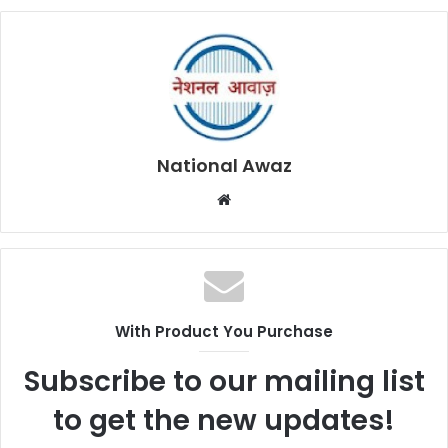
National Awaz
W
e
b
s
i
t
With Product You Purchase
e
Subscribe to our mailing list
to get the new updates!