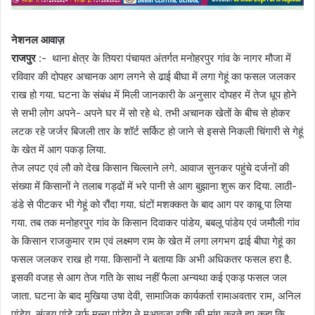
नेशनल आवाज़
राजपुर
:- थाना क्षेत्र के तियरा पंचायत अंतर्गत मनोहरपुर गांव के नागर मौजा में
रविवार की दोपहर अचानक आग लगने से ढाई बीघा में लगा गेहूं का फसल जलकर
राख हो गया. घटना के संबंध में मिली जानकारी के अनुसार दोपहर में तेज धूप होने
से सभी लोग अपने- अपने घर में सो रहे थे. तभी अचानक खेतों के बीच से होकर
लटक रहे जर्जर बिजली तार के शॉर्ट सर्किट हो जाने से इससे निकली चिंगारी से गेहूं
के खेत में आग पकड़ लिया.
तेज लपट एवं लौ को देख किसान चिल्लाने लगे. आवाज सुनकर पहुंचे दर्जनों की
संख्या में किसानों ने तलाब गड्ढों में भरे पानी से आग बुझाना शुरू कर दिया. लाठी-
डंडे से पीटकर भी गेहूं को रौंदा गया. घंटों मशक्कत के बाद आग पर काबू पा लिया
गया. तब तक मनोहरपुर गांव के किसान दिवाकर पांडेय, बबलू पांडेय एवं जमौली गांव
के किसान राजकुमार राम एवं लक्ष्मण राम के खेत में लगा लगभग ढाई बीघा गेहूं का
फसल जलकर राख हो गया. किसानों ने बताया कि अभी अधिकतर फसल हरा है.
इसकी वजह से आग तेज गति के साथ नहीं फैला अन्यथा कई एकड़ फसल जल
जाता. घटना के बाद मुखिया उषा देवी, सामाजिक कार्यकर्ता रामाअवतार राम, अनिल
पांडेय, संजय पांडे उर्फ मुन्ना पांडेय ने मुआवजा राशि की मांग करते हुए कहा कि