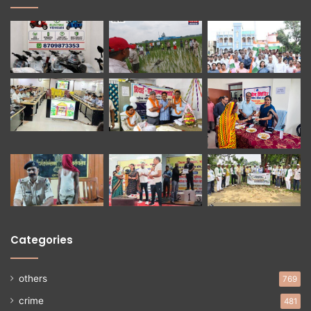
Categories
others
769
crime
481