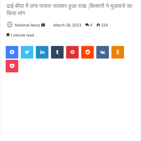
ढाई बीघा में लगा फसल जलकर हुआ राख ,किसानों ने मुआवजे का
किया मांग
National Awaz
S
March 26, 2023
0
224
e
1 minute read
n
Facebook
Twitter
LinkedIn
Tumblr
Pinterest
Reddit
VKontakte
Odnoklassniki
d
a
Pocket
n
e
m
a
i
l