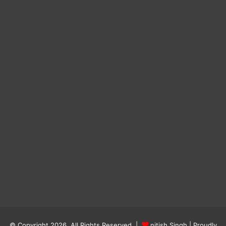
© Copyright 2026, All Rights Reserved |
nitish Singh
| Proudly