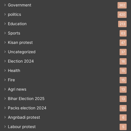
Government
362
politics
420
Education
213
Sports
63
Kisan protest
47
Uncategorized
37
Election 2024
16
Health
15
Fire
15
Agri news
13
Bihar Election 2025
13
Packs election 2024
10
Angnbadi protest
6
Labour protest
5