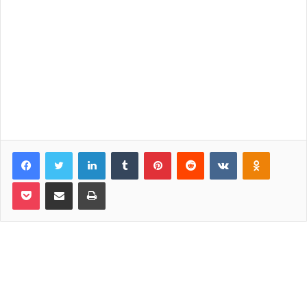
Facebook
Twitter
LinkedIn
Tumblr
Pinterest
Reddit
VKontakte
Odnoklassniki
Pocket
Share via Email
Print