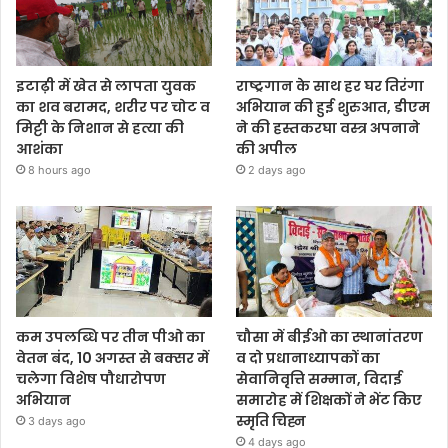
इटाढ़ी में खेत से लापता युवक
राष्ट्रगान के साथ हर घर तिरंगा
का शव बरामद, शरीर पर चोट व
अभियान की हुई शुरुआत, डीएम
मिट्टी के निशान से हत्या की
ने की हस्तकरघा वस्त्र अपनाने
आशंका
की अपील
8 hours ago
2 days ago
कम उपलब्धि पर तीन पीओ का
चौसा में बीईओ का स्थानांतरण
वेतन बंद, 10 अगस्त से बक्सर में
व दो प्रधानाध्यापकों का
चलेगा विशेष पौधारोपण
सेवानिवृत्ति सम्मान, विदाई
अभियान
समारोह में शिक्षकों ने भेंट किए
स्मृति चिह्न
3 days ago
4 days ago