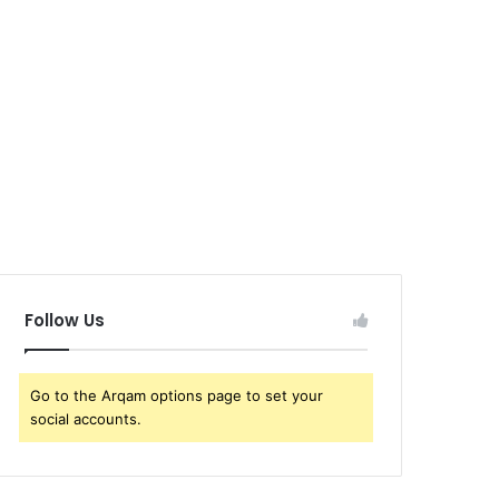
Follow Us
Go to the Arqam options page to set your
social accounts.