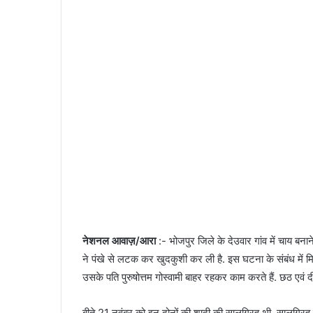
n
e
m
a
i
l
नेशनल आवाज़/आरा
:- भोजपुर जिले के देउवार गांव में चाय बनाने
ने पंखे से लटक कर खुदकुशी कर ली है. इस घटना के संबंध में मिल
उसके पति पुरुषोत्तम गोस्वामी बाहर रहकर काम करते हैं. छठ एवं 
बीते 21 नवंबर को इन दोनों की शादी की सालगिरह थी. सालगिरह