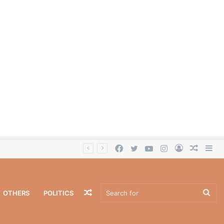
Facebook
Twitter
YouTube
Instagram
Log
Rando
Si
In
Article
Random
Sea
OTHERS
POLITICS