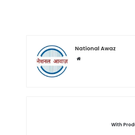
National Awaz
W
e
b
s
i
t
e
With Prod