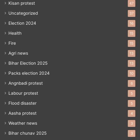
Kisan protest
47
Uncategorized
37
Election 2024
16
Health
15
Fire
15
Agri news
13
Bihar Election 2025
13
Packs election 2024
10
Angnbadi protest
6
Labour protest
5
Flood disaster
5
Aasha protest
4
Weather news
3
Bihar chunav 2025
3