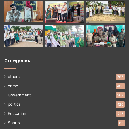
Categories
others
767
crime
480
Government
362
politics
420
Education
213
Sports
63