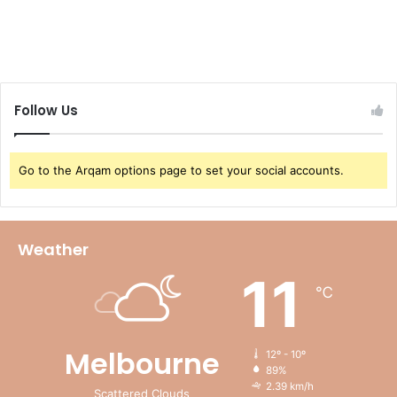
Follow Us
Go to the Arqam options page to set your social accounts.
Weather
11
℃
Melbourne
12º - 10º
89%
2.39 km/h
Scattered Clouds