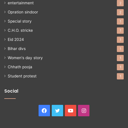
entertainment
2
Opration sindoor
2
Special story
1
C.H.O. stricke
1
Eid 2024
1
Bihar divs
1
Women's day story
1
Chhath pooja
1
Student protest
1
Social
Facebook
Twitter
YouTube
Instagram