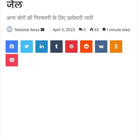
जेल
अन्य चोरों की गिरफ्तारी के लिए छापेमारी जारी
National Awaz
S
April 3, 2023
0
63
1 minute read
e
Facebook
Twitter
LinkedIn
Tumblr
Pinterest
Reddit
VKontakte
Odnoklassniki
n
d
Pocket
a
n
e
m
a
i
l