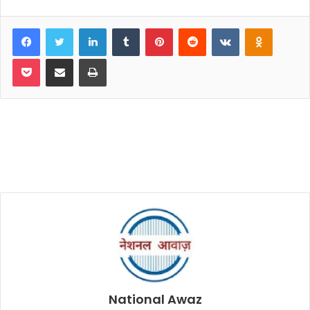
Facebook
Twitter
LinkedIn
Tumblr
Pinterest
Reddit
VKontakte
Odnoklassniki
Pocket
Share via Email
Print
National Awaz