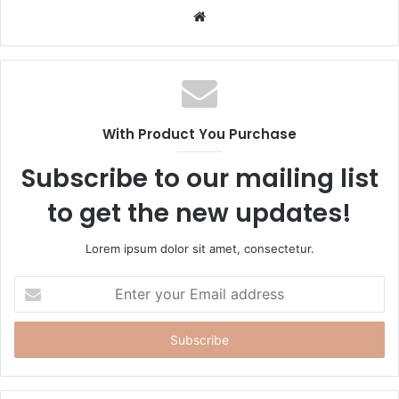
W
e
b
s
i
t
With Product You Purchase
e
Subscribe to our mailing list
to get the new updates!
Lorem ipsum dolor sit amet, consectetur.
E
n
t
e
r
y
o