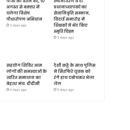
पीओ का वेतन बंद, 10
स्थानांतरण व दो
अगस्त से बक्सर में
प्रधानाध्यापकों का
चलेगा विशेष
सेवानिवृत्ति सम्मान,
पौधारोपण अभियान
विदाई समारोह में
शिक्षकों ने भेंट किए
3 days ago
स्मृति चिह्न
3 days ago
सहयोग शिविर आम
देशी कट्टे के साथ पुलिस
लोगों की समस्याओं के
ने सिरफिरे युवक को
त्वरित समाधान का
रंगे हाथ दबोचकर भेजा
बेहतर मंच: डीडीसी
जेल
4 days ago
5 days ago