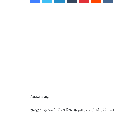
d
a
n
e
m
a
i
l
नेशनल आवाज़
राजपुर
:- प्रखंड के तियरा स्थित प्रहलाद राय टीचर्स ट्रेनिंग कॉ