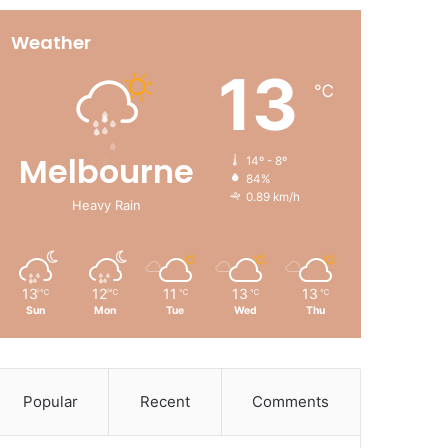
Weather
13
℃
Melbourne
14º - 8º
84%
0.89 km/h
Heavy Rain
13
12
11
13
13
℃
℃
℃
℃
℃
Sun
Mon
Tue
Wed
Thu
Popular
Recent
Comments