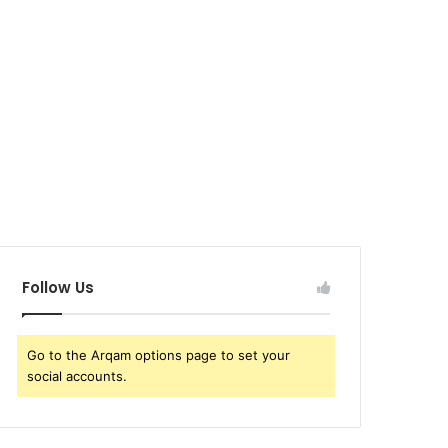
Follow Us
Go to the Arqam options page to set your
social accounts.