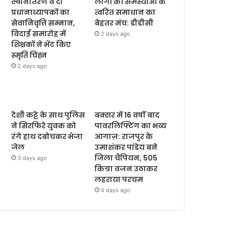
स्थानांतरण व दो
लोगों की समस्याओं के
प्रधानाध्यापकों का
त्वरित समाधान का
सेवानिवृत्ति सम्मान,
बेहतर मंच: डीडीसी
विदाई समारोह में
2 days ago
शिक्षकों ने भेंट किए
स्मृति चिह्न
2 days ago
देशी कट्टे के साथ पुलिस
बक्सर में 16 वर्षों बाद
ने सिरफिरे युवक को
पावरलिफ्टिंग का भव्य
रंगे हाथ दबोचकर भेजा
आगाज़: राजपुर के
जेल
उमाशंकर पांडेय बने
जिला चैंपियन, 505
3 days ago
किग्रा वजन उठाकर
लहराया परचम
4 days ago