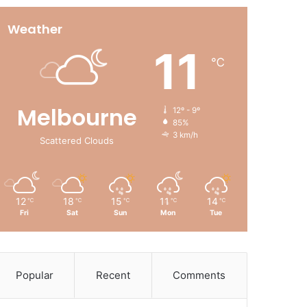
Weather
11
℃
Melbourne
12º - 9º
85%
3 km/h
Scattered Clouds
12
18
15
11
14
℃
℃
℃
℃
℃
Fri
Sat
Sun
Mon
Tue
Popular
Recent
Comments