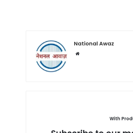
National Awaz
W
e
b
s
i
t
e
With Prod