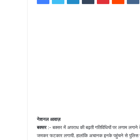
d
a
n
e
m
a
i
l
नेशनल आवाज़
बक्सर
:- बक्सर में अपराध की बढ़ती गतिविधियों पर लगाम लगाने
जमकर फटकार लगायी. हालांकि अचानक इनके पहुंचने से पुलिस पदाध