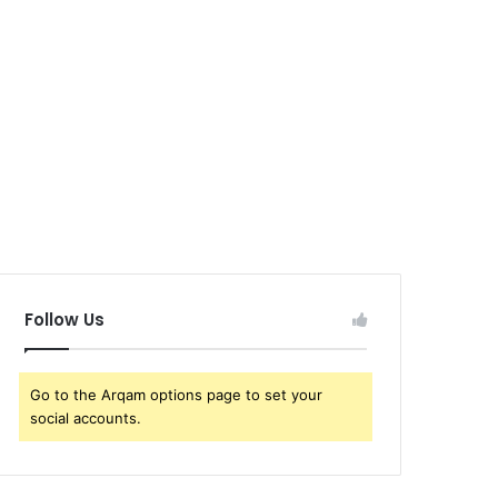
Follow Us
Go to the Arqam options page to set your
social accounts.