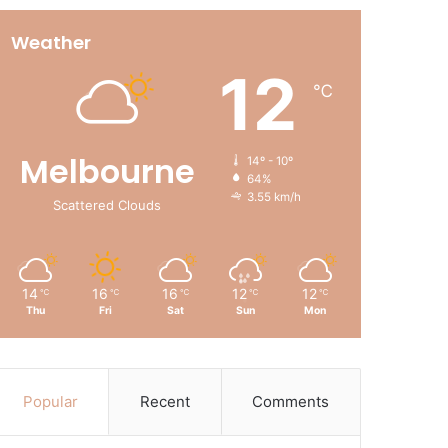
Weather
12
℃
Melbourne
14º - 10º
64%
3.55 km/h
Scattered Clouds
14
16
16
12
12
℃
℃
℃
℃
℃
Thu
Fri
Sat
Sun
Mon
Popular
Recent
Comments