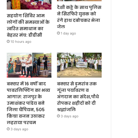
देशी कट्टे के साथ पुलिस
ने सिरफिरे युवक को
सहयोग शिविर आम
रंगे हाथ दबोचकर भेजा
लोगों की समस्याओं के
जेल
त्वरित समाधान का
1 day ago
बेहतर मंच: डीडीसी
10 hours ago
बक्सर में 16 वर्षों बाद
बक्सर से डुमरांव तक
पावरलिफ्टिंग का भव्य
गूंजा पर्यावरण व
आगाज़: राजपुर के
अंगदान का संदेश,पौधे
उमाशंकर पांडेय बने
रोपकर शहीदों को दी
जिला चैंपियन, 505
श्रद्धांजलि
किग्रा वजन उठाकर
3 days ago
लहराया परचम
3 days ago