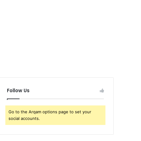
Follow Us
Go to the Arqam options page to set your
social accounts.