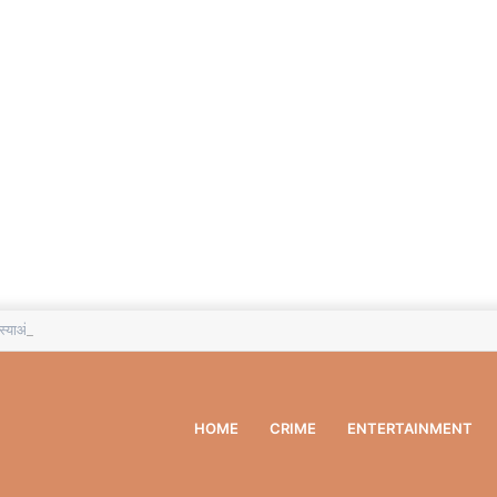
याओं के त्वरित समाधान का बेहतर मंच: डीडीसी
HOME
CRIME
ENTERTAINMENT