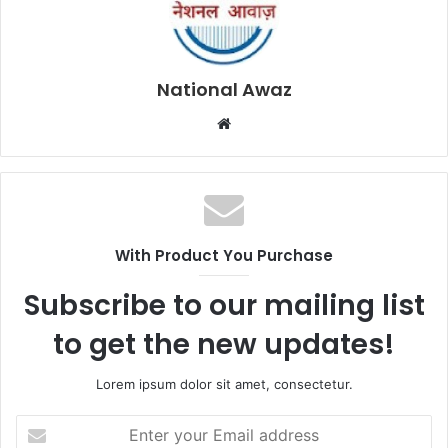
National Awaz
W
e
b
s
i
t
With Product You Purchase
e
Subscribe to our mailing list
to get the new updates!
Lorem ipsum dolor sit amet, consectetur.
E
n