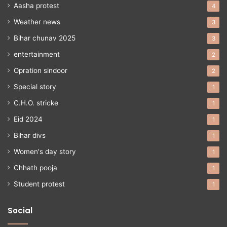
Aasha protest
4
Weather news
3
Bihar chunav 2025
3
entertainment
2
Opration sindoor
2
Special story
1
C.H.O. stricke
1
Eid 2024
1
Bihar divs
1
Women's day story
1
Chhath pooja
1
Student protest
1
Social