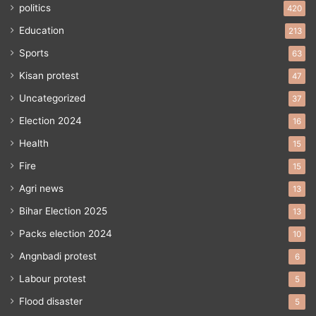
politics
420
Education
213
Sports
63
Kisan protest
47
Uncategorized
37
Election 2024
16
Health
15
Fire
15
Agri news
13
Bihar Election 2025
13
Packs election 2024
10
Angnbadi protest
6
Labour protest
5
Flood disaster
5