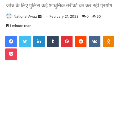
जांच के लिए पुलिस कई आधुनिक तरीको का कर रही प्रयोग
National Awaz
S
February 21, 2023
0
50
e
1 minute read
n
Facebook
Twitter
LinkedIn
Tumblr
Pinterest
Reddit
VKontakte
Odnoklassniki
d
a
Pocket
n
e
m
a
i
l