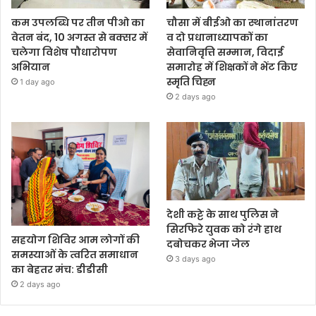
कम उपलब्धि पर तीन पीओ का
चौसा में बीईओ का स्थानांतरण
वेतन बंद, 10 अगस्त से बक्सर में
व दो प्रधानाध्यापकों का
चलेगा विशेष पौधारोपण
सेवानिवृत्ति सम्मान, विदाई
अभियान
समारोह में शिक्षकों ने भेंट किए
स्मृति चिह्न
1 day ago
2 days ago
देशी कट्टे के साथ पुलिस ने
सिरफिरे युवक को रंगे हाथ
सहयोग शिविर आम लोगों की
दबोचकर भेजा जेल
समस्याओं के त्वरित समाधान
3 days ago
का बेहतर मंच: डीडीसी
2 days ago