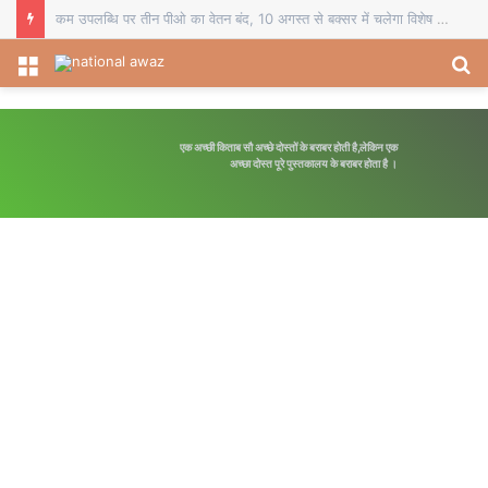
कम उपलब्धि पर तीन पीओ का वेतन बंद, 10 अगस्त से बक्सर में चलेगा विशेष पौधारोपण अभियान
Menu
S
fo
एक अच्छी किताब सौ अच्छे दोस्तों के बराबर होती है,लेकिन एक
अच्छा दोस्त पूरे पुस्तकालय के बराबर होता है ।