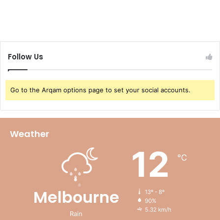
Follow Us
Go to the Arqam options page to set your social accounts.
Weather
12
℃
Melbourne
13º - 8º
90%
5.32 km/h
Rain