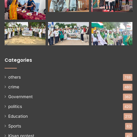
Categories
others
768
crime
480
Government
362
politics
420
Education
213
Sports
63
Kisan protest
47