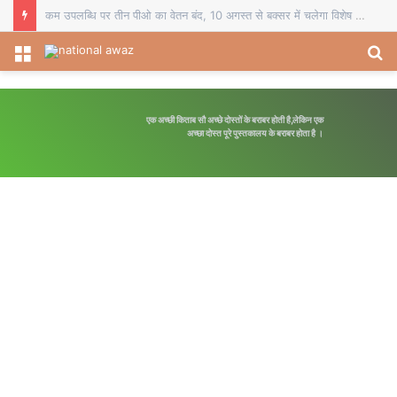
कम उपलब्धि पर तीन पीओ का वेतन बंद, 10 अगस्त से बक्सर में चलेगा विशेष पौधारोपण अभियान
Menu
S
fo
एक अच्छी किताब सौ अच्छे दोस्तों के बराबर होती है,लेकिन एक
अच्छा दोस्त पूरे पुस्तकालय के बराबर होता है ।