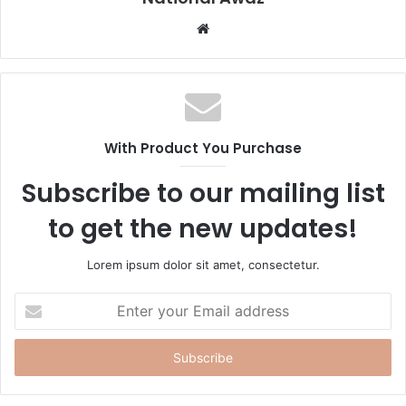
W
e
b
s
i
t
With Product You Purchase
e
Subscribe to our mailing list
to get the new updates!
Lorem ipsum dolor sit amet, consectetur.
E
n
t
e
r
y