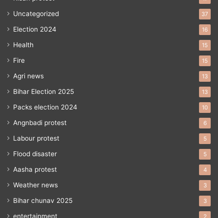
Uncategorized
37
Election 2024
16
Health
15
Fire
15
Agri news
13
Bihar Election 2025
13
Packs election 2024
10
Angnbadi protest
6
Labour protest
5
Flood disaster
5
Aasha protest
4
Weather news
3
Bihar chunav 2025
3
entertainment
2