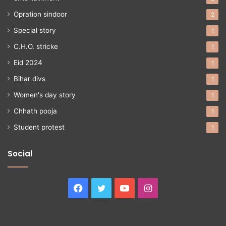
Opration sindoor
2
Special story
1
C.H.O. stricke
1
Eid 2024
1
Bihar divs
1
Women's day story
1
Chhath pooja
1
Student protest
1
Social
Facebook
Twitter
YouTube
Instagram