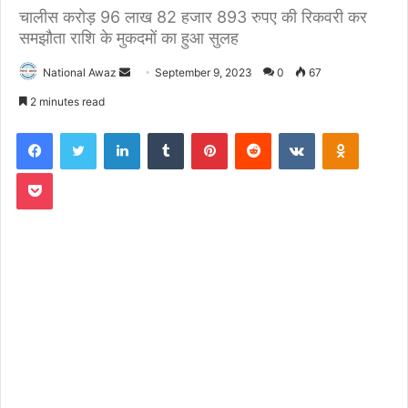
चालीस करोड़ 96 लाख 82 हजार 893 रुपए की रिकवरी कर
समझौता राशि के मुकदमों का हुआ सुलह
National Awaz
S
September 9, 2023
0
67
e
2 minutes read
n
Facebook
Twitter
LinkedIn
Tumblr
Pinterest
Reddit
VKontakte
Odnoklassniki
d
a
Pocket
n
e
m
a
i
l