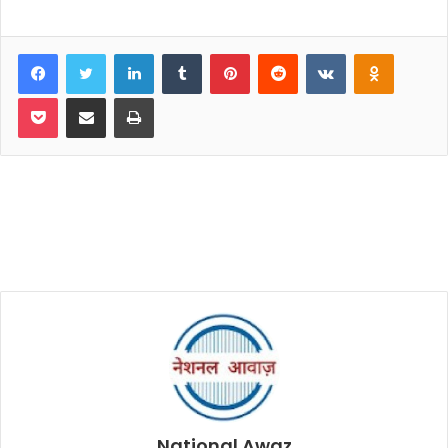
Facebook
Twitter
LinkedIn
Tumblr
Pinterest
Reddit
VKontakte
Odnoklassniki
Pocket
Share via Email
Print
National Awaz