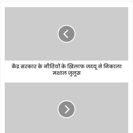
o
u
r
E
m
a
i
l
a
d
d
केंद्र सरकार के नीतियों के खिलाफ जदयू ने निकाला
r
मशाल जुलूस
e
s
s