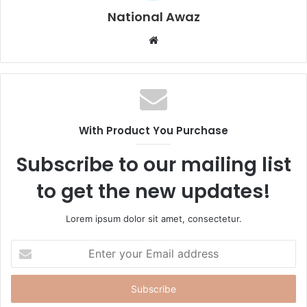
National Awaz
W
e
b
s
i
t
With Product You Purchase
e
Subscribe to our mailing list
to get the new updates!
Lorem ipsum dolor sit amet, consectetur.
E
n
t
e
r