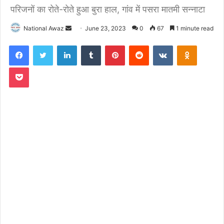
परिजनों का रोते-रोते हुआ बुरा हाल, गांव में पसरा मातमी सन्नाटा
National Awaz
S
June 23, 2023
0
67
1 minute read
e
Facebook
Twitter
LinkedIn
Tumblr
Pinterest
Reddit
VKontakte
Odnoklassniki
n
d
Pocket
a
n
e
m
a
i
l