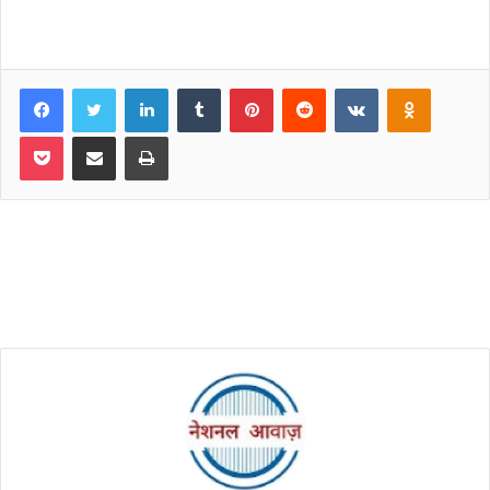
Facebook
Twitter
LinkedIn
Tumblr
Pinterest
Reddit
VKontakte
Odnoklassniki
Pocket
Share via Email
Print