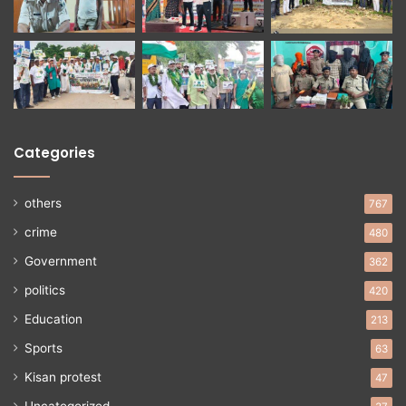
Categories
others
767
crime
480
Government
362
politics
420
Education
213
Sports
63
Kisan protest
47