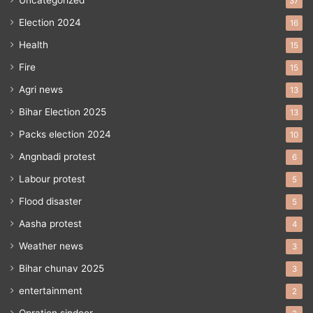
Uncategorized
37
Election 2024
16
Health
15
Fire
15
Agri news
13
Bihar Election 2025
13
Packs election 2024
10
Angnbadi protest
6
Labour protest
5
Flood disaster
5
Aasha protest
4
Weather news
3
Bihar chunav 2025
3
entertainment
2