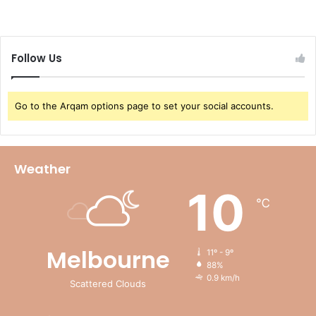
Follow Us
Go to the Arqam options page to set your social accounts.
Weather
10
℃
Melbourne
11º - 9º
88%
0.9 km/h
Scattered Clouds