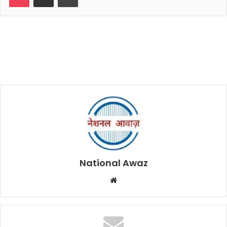
National Awaz
W
e
b
s