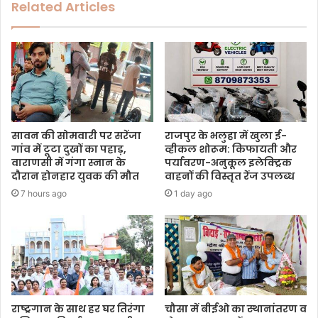
Related Articles
सावन की सोमवारी पर सरेंजा
राजपुर के भलुहा में खुला ई-
गांव में टूटा दुखों का पहाड़,
व्हीकल शोरूम: किफायती और
वाराणसी में गंगा स्नान के
पर्यावरण-अनुकूल इलेक्ट्रिक
दौरान होनहार युवक की मौत
वाहनों की विस्तृत रेंज उपलब्ध
7 hours ago
1 day ago
राष्ट्रगान के साथ हर घर तिरंगा
चौसा में बीईओ का स्थानांतरण व