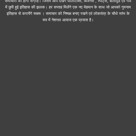
समाचारों का होगा संग्रह। जिसमें आप देखेंगे पॉलिटिक्स, बिजनेस , स्पोर्ट्स, बॉलीवुड एवं गांव
में छुपी हुई इतिहास की झलक। हर सप्ताह मिलेंगे एक नए मेहमान के साथ जो आपको गुमनाम
इतिहास से करायेंगे रूबरू । समाचार को निष्पक्ष बनाए रखने एवं लोकतंत्र के चौथे स्तंभ के
रूप में नेशनल आवाज एक प्रयास है।