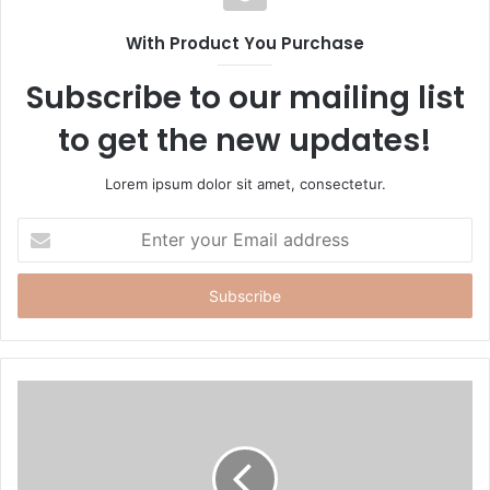
i
t
With Product You Purchase
e
Subscribe to our mailing list
to get the new updates!
Lorem ipsum dolor sit amet, consectetur.
E
n
t
e
r
y
o
u
r
E
m
a