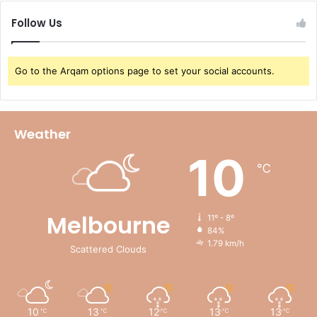
Follow Us
Go to the Arqam options page to set your social accounts.
Weather
10
℃
Melbourne
11º - 8º
84%
1.79 km/h
Scattered Clouds
10
13
12
13
13
℃
℃
℃
℃
℃