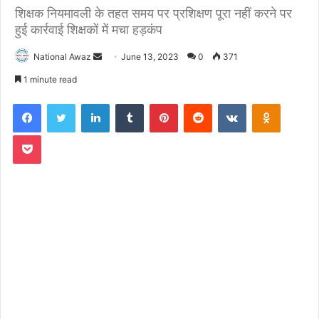
शिक्षक नियमावली के तहत समय पर प्रशिक्षण पूरा नहीं करने पर
हुई कार्रवाई शिक्षकों में मचा हड़कंप
National Awaz
S
June 13, 2023
0
371
e
1 minute read
n
Facebook
Twitter
LinkedIn
Tumblr
Pinterest
Reddit
VKontakte
Odnoklassniki
d
a
Pocket
n
e
m
a
i
l