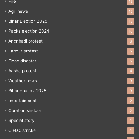
Fire
15
Agri news
13
Bihar Election 2025
13
Packs election 2024
10
Angnbadi protest
6
Labour protest
5
Flood disaster
5
Aasha protest
4
Weather news
3
Bihar chunav 2025
3
entertainment
2
Opration sindoor
2
Special story
1
C.H.O. stricke
1