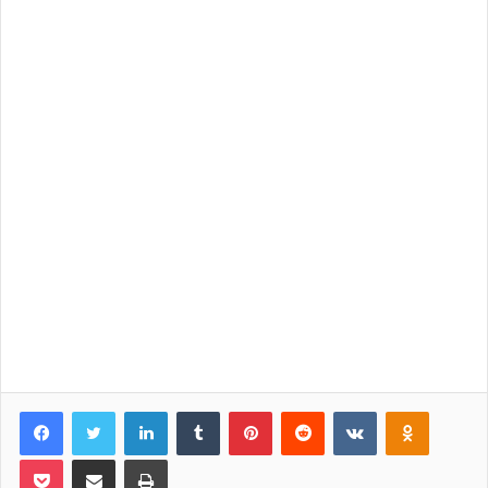
Facebook
Twitter
LinkedIn
Tumblr
Pinterest
Reddit
VKontakte
Odnoklassniki
Pocket
Share via Email
Print