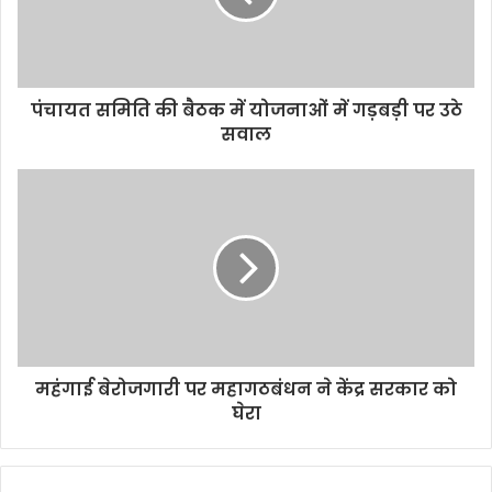
i
l
a
d
d
पंचायत समिति की बैठक में योजनाओं में गड़बड़ी पर उठे
r
सवाल
e
s
s
महंगाई बेरोजगारी पर महागठबंधन ने केंद्र सरकार को
घेरा