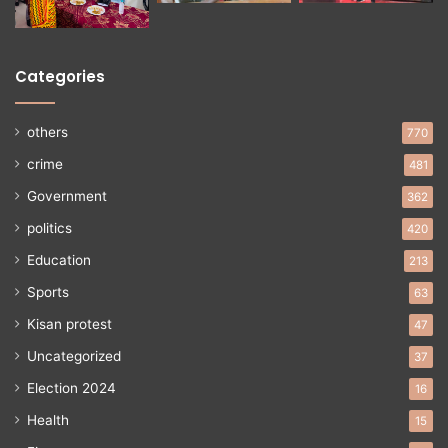
Categories
others
770
crime
481
Government
362
politics
420
Education
213
Sports
63
Kisan protest
47
Uncategorized
37
Election 2024
16
Health
15