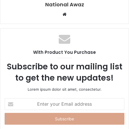
National Awaz
W
e
b
s
i
t
With Product You Purchase
e
Subscribe to our mailing list
to get the new updates!
Lorem ipsum dolor sit amet, consectetur.
E
n
t
e
r