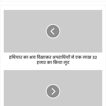
y
o
u
r
E
m
a
i
l
a
d
d
हथियार का भय दिखाकर अपराधियों ने एक लाख 32
r
हजार का किया लूट
e
s
s