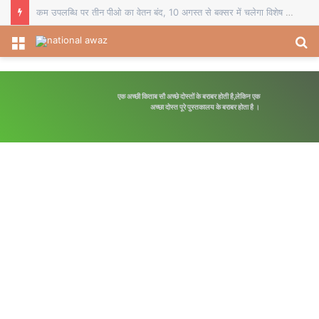
कम उपलब्धि पर तीन पीओ का वेतन बंद, 10 अगस्त से बक्सर में चलेगा विशेष पौधारोपण अभियान
Menu
S
fo
एक अच्छी किताब सौ अच्छे दोस्तों के बराबर होती है,लेकिन एक
अच्छा दोस्त पूरे पुस्तकालय के बराबर होता है ।