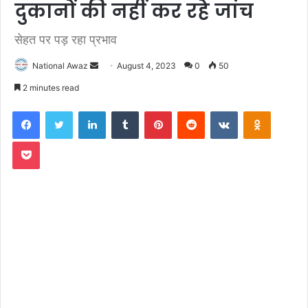
दुकानों की नहीं कर रहे जांच
सेहत पर पड़ रहा प्रभाव
National Awaz
S
August 4, 2023
0
50
e
2 minutes read
n
Facebook
Twitter
LinkedIn
Tumblr
Pinterest
Reddit
VKontakte
Odnoklassniki
d
a
Pocket
n
e
m
a
i
l