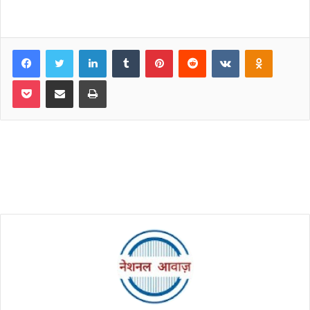
Facebook
Twitter
LinkedIn
Tumblr
Pinterest
Reddit
VKontakte
Odnoklassniki
Pocket
Share via Email
Print