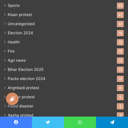
Sports
63
Kisan protest
47
Uncategorized
37
Election 2024
16
Health
15
Fire
15
Agri news
13
Bihar Election 2025
13
Packs election 2024
10
Angnbadi protest
6
Labour protest
5
national awaz
Flood disaster
5
Aasha protest
4
Weather news
3