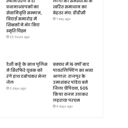
स्थानांतरण व दो
लोगों की समस्याओं के
प्रधानाध्यापकों का
त्वरित समाधान का
सेवानिवृत्ति सम्मान,
बेहतर मंच: डीडीसी
विदाई समारोह में
1 day ago
शिक्षकों ने भेंट किए
स्मृति चिह्न
22 hours ago
देशी कट्टे के साथ पुलिस
बक्सर में 16 वर्षों बाद
ने सिरफिरे युवक को
पावरलिफ्टिंग का भव्य
रंगे हाथ दबोचकर भेजा
आगाज़: राजपुर के
जेल
उमाशंकर पांडेय बने
जिला चैंपियन, 505
2 days ago
किग्रा वजन उठाकर
लहराया परचम
4 days ago