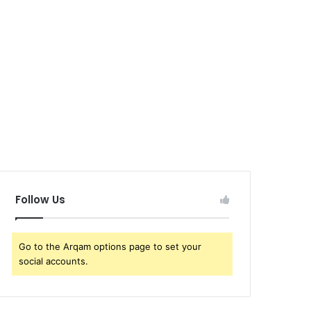
Follow Us
Go to the Arqam options page to set your
social accounts.