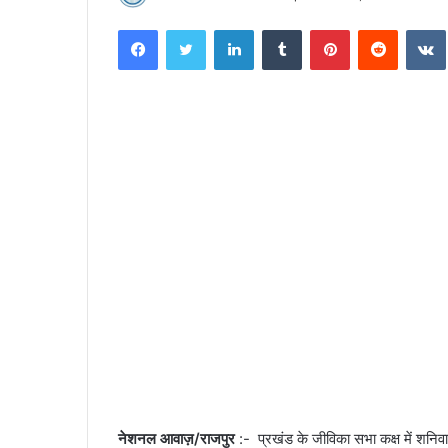
e
Facebook
Twitter
LinkedIn
Tumblr
Pinterest
Reddit
VK
n
d
a
n
e
m
a
i
l
नेशनल आवाज़/राजपुर
:- प्रखंड के जीविका सभा कक्ष में शन