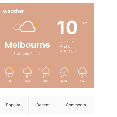
Weather
10
℃
Melbourne
11º - 9º
88%
0.45 km/h
Scattered Clouds
15
15
12
12
13
℃
℃
℃
℃
℃
Fri
Sat
Sun
Mon
Tue
Popular
Recent
Comments