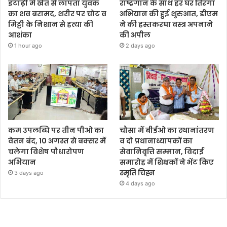
इटाढ़ी में खेत से लापता युवक
राष्ट्रगान के साथ हर घर तिरंगा
का शव बरामद, शरीर पर चोट व
अभियान की हुई शुरुआत, डीएम
मिट्टी के निशान से हत्या की
ने की हस्तकरघा वस्त्र अपनाने
आशंका
की अपील
1 hour ago
2 days ago
कम उपलब्धि पर तीन पीओ का
चौसा में बीईओ का स्थानांतरण
वेतन बंद, 10 अगस्त से बक्सर में
व दो प्रधानाध्यापकों का
चलेगा विशेष पौधारोपण
सेवानिवृत्ति सम्मान, विदाई
अभियान
समारोह में शिक्षकों ने भेंट किए
स्मृति चिह्न
3 days ago
4 days ago