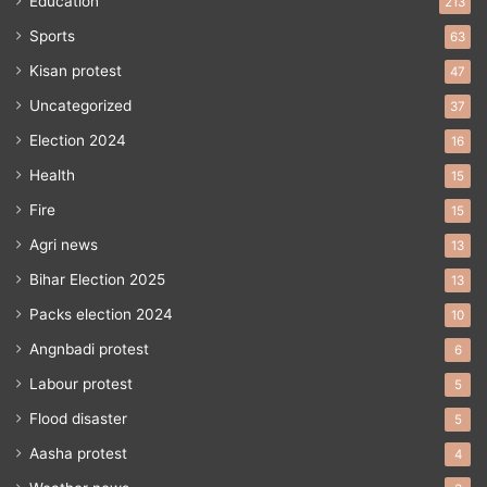
Education
213
Sports
63
Kisan protest
47
Uncategorized
37
Election 2024
16
Health
15
Fire
15
Agri news
13
Bihar Election 2025
13
Packs election 2024
10
Angnbadi protest
6
Labour protest
5
Flood disaster
5
Aasha protest
4