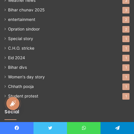
Weather news
3
Bihar chunav 2025
3
entertainment
2
Opration sindoor
2
Special story
1
C.H.O. stricke
1
Eid 2024
1
Bihar divs
1
Women's day story
1
Chhath pooja
1
Student protest
1
national awaz
Social
Facebook
Twitter
YouTube
Instagram