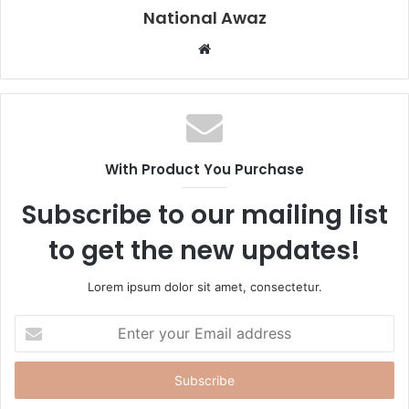
National Awaz
W
e
b
s
i
t
With Product You Purchase
e
Subscribe to our mailing list
to get the new updates!
Lorem ipsum dolor sit amet, consectetur.
E
n
t
e
r