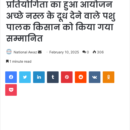
प्रतियोगिता का हुआ आयोजन
अच्छे नस्ल के दूध देने वाले पशु
पालक किसान को किया गया
सम्मानित
National Awaz
S
February 10, 2025
0
306
e
1 minute read
n
Facebook
Twitter
LinkedIn
Tumblr
Pinterest
Reddit
VKontakte
Odnoklassniki
d
a
Pocket
n
e
m
a
i
l