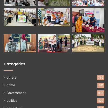
Categories
others
769
crime
481
Government
362
politics
420