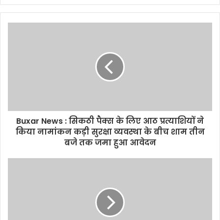
y
o
u
r
E
m
a
i
l
a
d
d
Buxar News : सिकठी पैक्स के लिए आठ प्रत्याशियों ने
r
किया नामांकन कड़ी सुरक्षा व्यवस्था के बीच शाम तीन
e
बजे तक जमा हुआ आवेदन
s
s