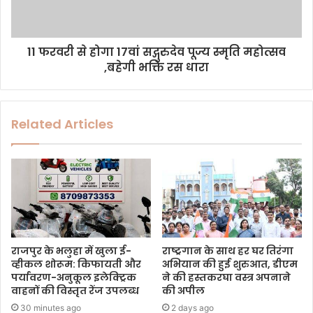
11 फरवरी से होगा 17वां सद्गुरुदेव पूज्य स्मृति महोत्सव
,बहेगी भक्ति रस धारा
Related Articles
राजपुर के भलुहा में खुला ई-
राष्ट्रगान के साथ हर घर तिरंगा
व्हीकल शोरूम: किफायती और
अभियान की हुई शुरुआत, डीएम
पर्यावरण-अनुकूल इलेक्ट्रिक
ने की हस्तकरघा वस्त्र अपनाने
वाहनों की विस्तृत रेंज उपलब्ध
की अपील
30 minutes ago
2 days ago