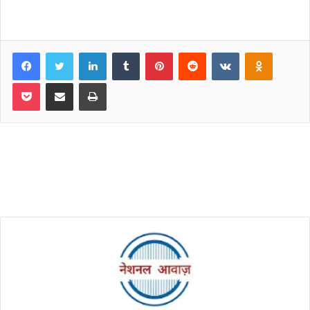
Facebook
Twitter
LinkedIn
Tumblr
Pinterest
Reddit
VKontakte
Odnoklassniki
Pocket
Share via Email
Print