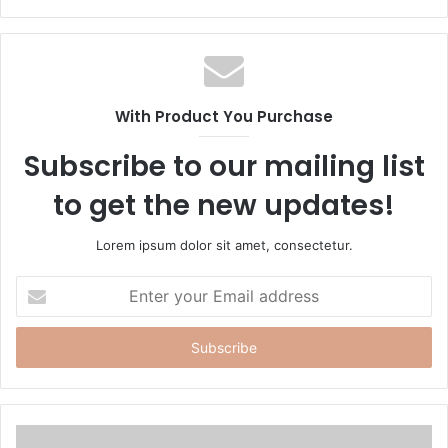
e
b
s
i
t
With Product You Purchase
e
Subscribe to our mailing list
to get the new updates!
Lorem ipsum dolor sit amet, consectetur.
E
n
t
e
r
y
o
u