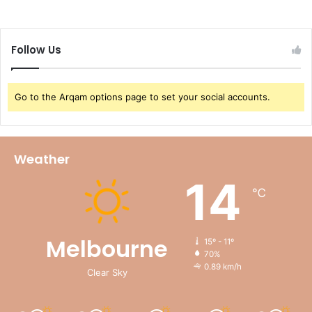
Follow Us
Go to the Arqam options page to set your social accounts.
Weather
14
℃
Melbourne
15º - 11º
70%
0.89 km/h
Clear Sky