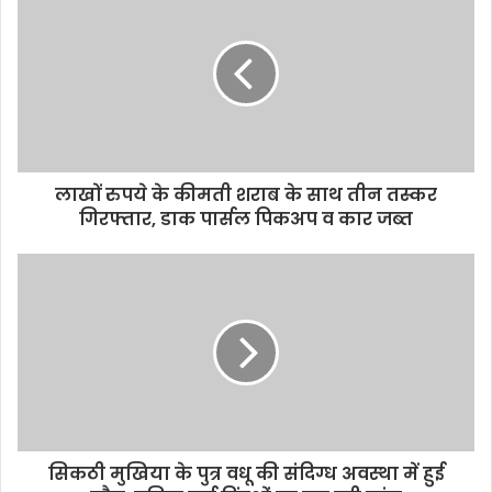
r
E
m
a
i
l
a
d
d
लाखों रुपये के कीमती शराब के साथ तीन तस्कर
r
गिरफ्तार, डाक पार्सल पिकअप व कार जब्त
e
s
s
सिकठी मुखिया के पुत्र वधू की संदिग्ध अवस्था में हुई