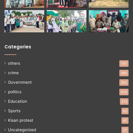
Categories
others
767
crime
480
Government
362
politics
420
Education
213
Sports
63
Kisan protest
47
Uncategorized
37