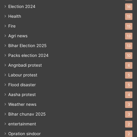
Election 2024
16
Health
15
Fire
15
Agri news
13
Bihar Election 2025
13
Packs election 2024
10
Angnbadi protest
6
Labour protest
5
Flood disaster
5
Aasha protest
4
Weather news
3
Bihar chunav 2025
3
entertainment
2
Opration sindoor
2