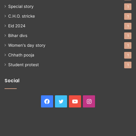
Special story
1
C.H.O. stricke
1
Eid 2024
1
Bihar divs
1
Women's day story
1
Chhath pooja
1
Student protest
1
Social
Facebook
Twitter
YouTube
Instagram