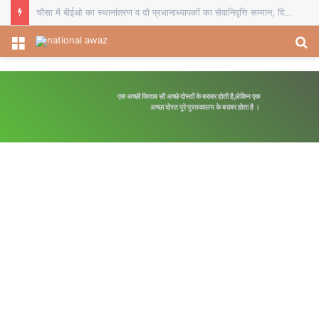
चौसा में बीईओ का स्थानांतरण व दो प्रधानाध्यापकों का सेवानिवृत्ति सम्मान, विदाई समारोह में शिक्षकों ने भेंट किए स्मृति चिह्न
Menu
S
fo
एक अच्छी किताब सौ अच्छे दोस्तों के बराबर होती है,लेकिन एक
अच्छा दोस्त पूरे पुस्तकालय के बराबर होता है ।