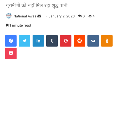
ग्रामीणों को नहीं मिल रहा शुद्ध पानी
National Awaz
S
January 2, 2023
0
4
e
1 minute read
n
Facebook
Twitter
LinkedIn
Tumblr
Pinterest
Reddit
VKontakte
Odnoklassniki
d
a
Pocket
n
e
m
a
i
l