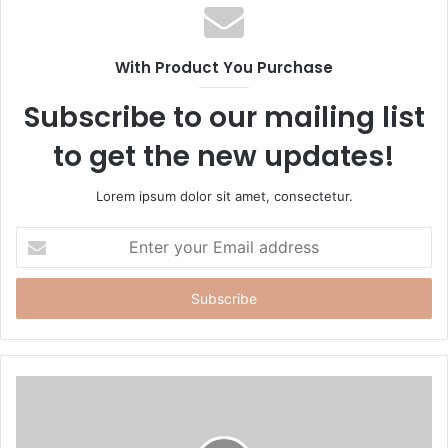
s
i
t
With Product You Purchase
e
Subscribe to our mailing list
to get the new updates!
Lorem ipsum dolor sit amet, consectetur.
E
n
t
e
r
y
o
u
r
E
m