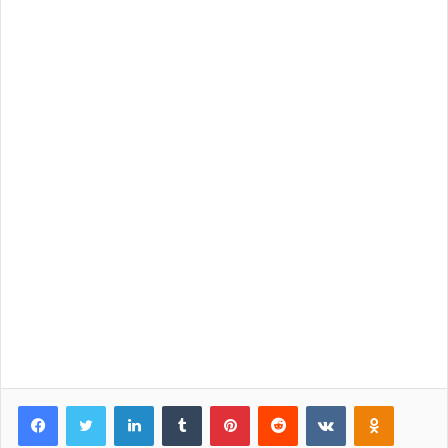
Facebook
Twitter
LinkedIn
Tumblr
Pinterest
Reddit
VKontakte
Odnoklassniki