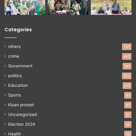
Categories
others
767
crime
480
Government
361
politics
420
Education
213
Sports
63
Kisan protest
47
Uncategorized
37
Election 2024
16
Health
15