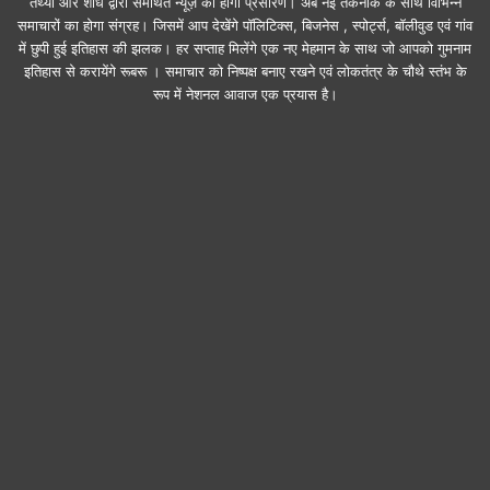
तथ्यों और शोध द्वारा समर्थित न्यूज़ का होगा प्रसारण। अब नई तकनीक के साथ विभिन्न
समाचारों का होगा संग्रह। जिसमें आप देखेंगे पॉलिटिक्स, बिजनेस , स्पोर्ट्स, बॉलीवुड एवं गांव
में छुपी हुई इतिहास की झलक। हर सप्ताह मिलेंगे एक नए मेहमान के साथ जो आपको गुमनाम
इतिहास से करायेंगे रूबरू । समाचार को निष्पक्ष बनाए रखने एवं लोकतंत्र के चौथे स्तंभ के
रूप में नेशनल आवाज एक प्रयास है।