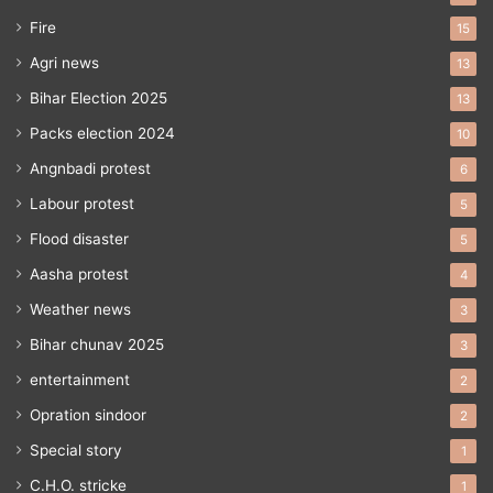
Fire
15
Agri news
13
Bihar Election 2025
13
Packs election 2024
10
Angnbadi protest
6
Labour protest
5
Flood disaster
5
Aasha protest
4
Weather news
3
Bihar chunav 2025
3
entertainment
2
Opration sindoor
2
Special story
1
C.H.O. stricke
1