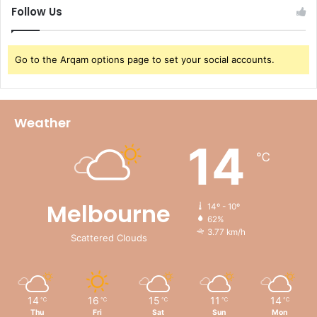
Follow Us
Go to the Arqam options page to set your social accounts.
Weather
14
℃
Melbourne
14º - 10º
62%
3.77 km/h
Scattered Clouds
14
16
15
11
14
℃
℃
℃
℃
℃
Thu
Fri
Sat
Sun
Mon