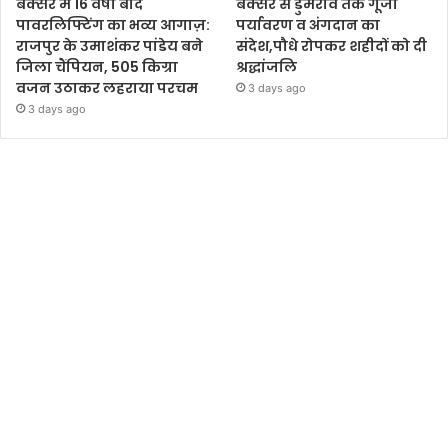
बक्सर में 16 वर्षों बाद
बक्सर से डुमरांव तक गूंजा
पावरलिफ्टिंग का भव्य आगाज़:
पर्यावरण व अंगदान का
राजपुर के उमाशंकर पांडेय बने
संदेश,पौधे रोपकर शहीदों को दी
जिला चैंपियन, 505 किग्रा
श्रद्धांजलि
वजन उठाकर लहराया परचम
3 days ago
3 days ago