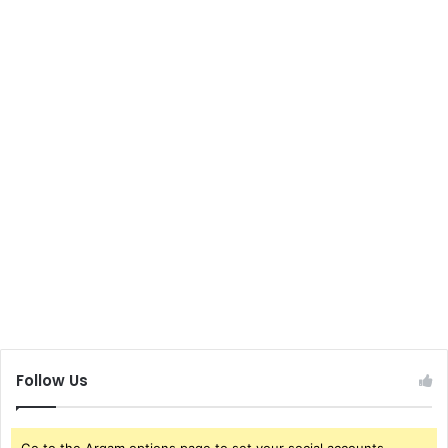
Follow Us
Go to the Arqam options page to set your social accounts.