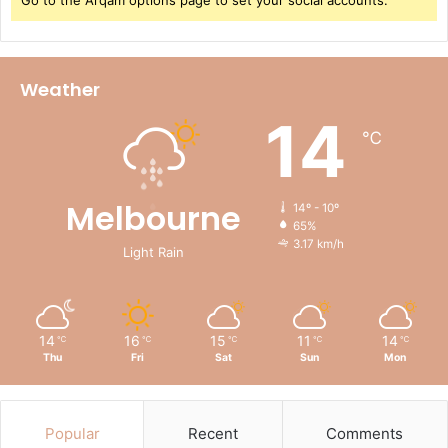
Weather
14
℃
Melbourne
14º - 10º
65%
3.17 km/h
Light Rain
14
16
15
11
14
℃
℃
℃
℃
℃
Thu
Fri
Sat
Sun
Mon
Popular
Recent
Comments