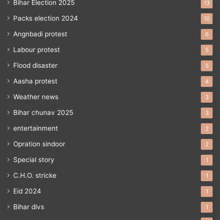
Bihar Election 2025
13
Packs election 2024
10
Angnbadi protest
6
Labour protest
5
Flood disaster
5
Aasha protest
4
Weather news
3
Bihar chunav 2025
3
entertainment
2
Opration sindoor
2
Special story
1
C.H.O. stricke
1
Eid 2024
1
Bihar divs
1