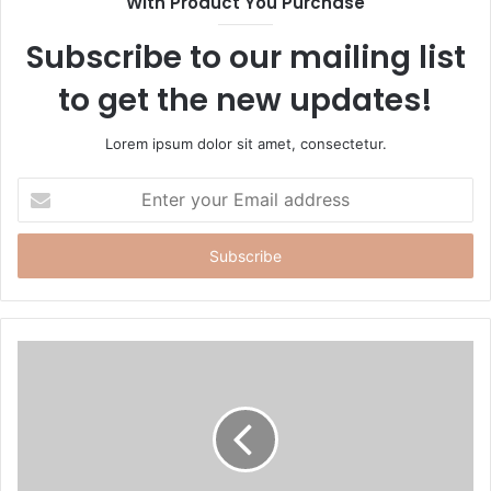
With Product You Purchase
e
Subscribe to our mailing list
to get the new updates!
Lorem ipsum dolor sit amet, consectetur.
E
n
t
e
r
y
o
u
r
E
m
a
i
l