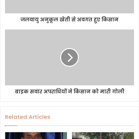
a
d
d
जलवायु अनुकूल खेती से अवगत हुए किसान
r
e
s
s
बाइक सवार अपराधियों ने किसान को मारी गोली
Related Articles