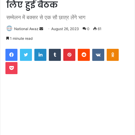
लिए हुई बैठक
सम्मेलन में बक्सर से एक सौ छात्र लेंगे भाग
National Awaz
S
August 26, 2023
0
61
e
1 minute read
n
Facebook
Twitter
LinkedIn
Tumblr
Pinterest
Reddit
VKontakte
Odnoklassniki
d
a
Pocket
n
e
m
a
i
l