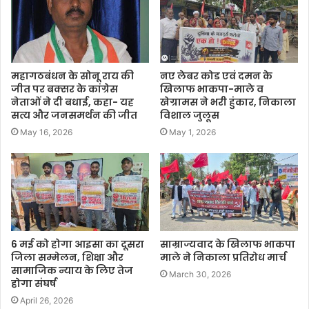
महागठबंधन के सोनू राय की
नए लेबर कोड एवं दमन के
जीत पर बक्सर के कांग्रेस
खिलाफ भाकपा-माले व
नेताओं ने दी बधाई, कहा- यह
खेग्रामस ने भरी हुंकार, निकाला
सत्य और जनसमर्थन की जीत
विशाल जुलूस
May 16, 2026
May 1, 2026
6 मई को होगा आइसा का दूसरा
साम्राज्यवाद के खिलाफ भाकपा
जिला सम्मेलन, शिक्षा और
माले ने निकाला प्रतिरोध मार्च
सामाजिक न्याय के लिए तेज
March 30, 2026
होगा संघर्ष
April 26, 2026