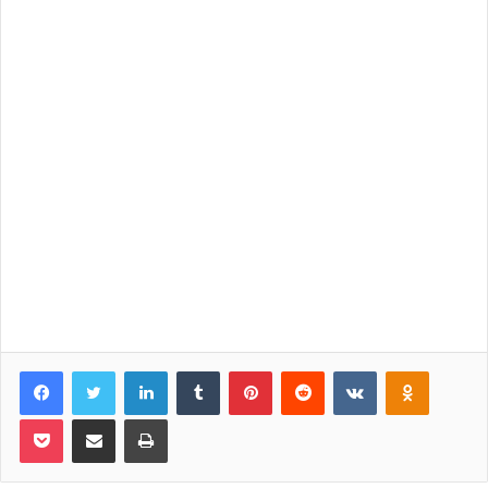
Facebook
Twitter
LinkedIn
Tumblr
Pinterest
Reddit
VKontakte
Odnoklassniki
Pocket
Share via Email
Print