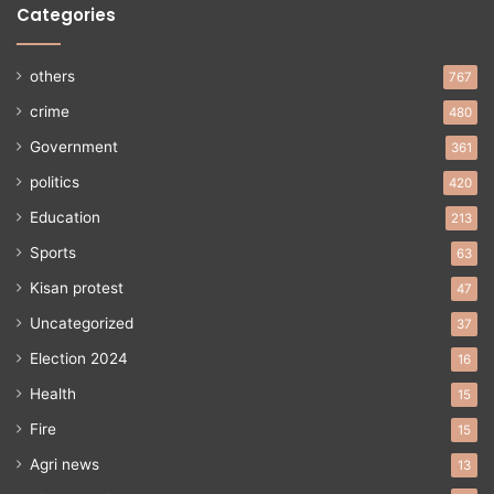
Categories
others
767
crime
480
Government
361
politics
420
Education
213
Sports
63
Kisan protest
47
Uncategorized
37
Election 2024
16
Health
15
Fire
15
Agri news
13