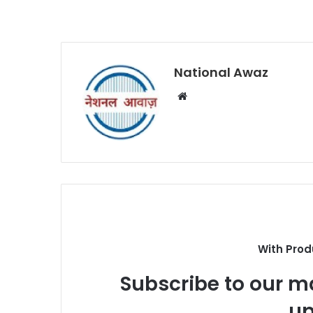
National Awaz
W
e
b
s
i
t
e
With Prod
Subscribe to our ma
up