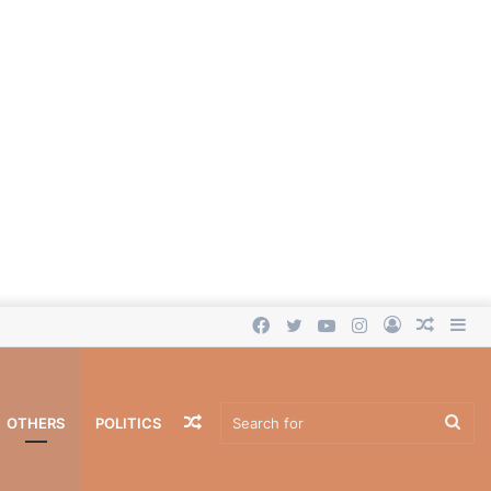
Facebook
Twitter
YouTube
Instagram
Log
Rando
Si
In
Article
Random
Sea
OTHERS
POLITICS