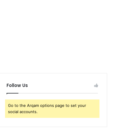
Follow Us
Go to the Arqam options page to set your
social accounts.