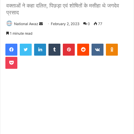
वक्ताओं ने कहा दलित, पिछड़ा एवं शोषितों के मसीहा थे जगदेव
प्रसाद
National Awaz
S
February 2, 2023
0
77
e
1 minute read
n
Facebook
Twitter
LinkedIn
Tumblr
Pinterest
Reddit
VKontakte
Odnoklassniki
d
a
Pocket
n
e
m
a
i
l