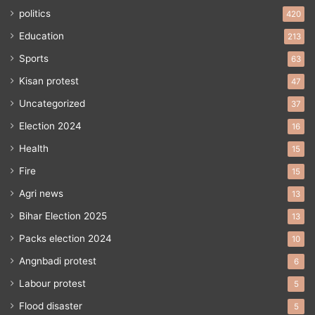
politics
420
Education
213
Sports
63
Kisan protest
47
Uncategorized
37
Election 2024
16
Health
15
Fire
15
Agri news
13
Bihar Election 2025
13
Packs election 2024
10
Angnbadi protest
6
Labour protest
5
Flood disaster
5