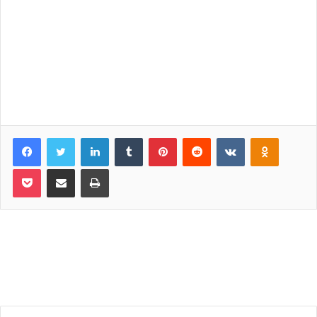
Facebook
Twitter
LinkedIn
Tumblr
Pinterest
Reddit
VKontakte
Odnoklassniki
Pocket
Share via Email
Print