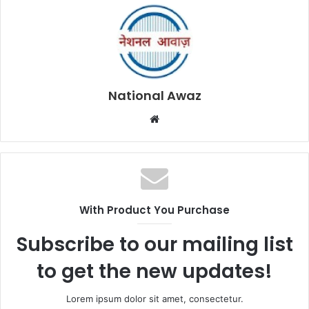
National Awaz
W
e
b
s
i
t
With Product You Purchase
e
Subscribe to our mailing list
to get the new updates!
Lorem ipsum dolor sit amet, consectetur.