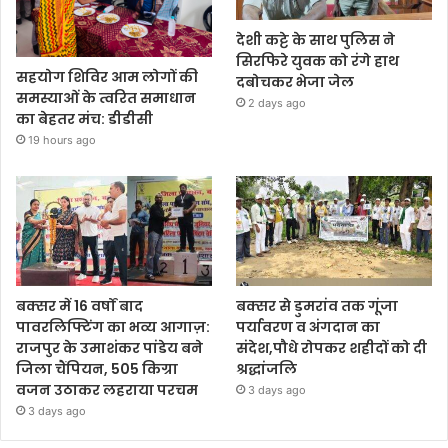
देशी कट्टे के साथ पुलिस ने
सिरफिरे युवक को रंगे हाथ
सहयोग शिविर आम लोगों की
दबोचकर भेजा जेल
समस्याओं के त्वरित समाधान
2 days ago
का बेहतर मंच: डीडीसी
19 hours ago
बक्सर में 16 वर्षों बाद
बक्सर से डुमरांव तक गूंजा
पावरलिफ्टिंग का भव्य आगाज़:
पर्यावरण व अंगदान का
राजपुर के उमाशंकर पांडेय बने
संदेश,पौधे रोपकर शहीदों को दी
जिला चैंपियन, 505 किग्रा
श्रद्धांजलि
वजन उठाकर लहराया परचम
3 days ago
3 days ago