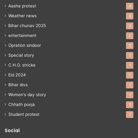
Aasha protest
4
Weather news
3
Bihar chunav 2025
3
entertainment
2
Opration sindoor
2
Special story
1
C.H.O. stricke
1
Eid 2024
1
Bihar divs
1
Women's day story
1
Chhath pooja
1
Student protest
1
Social