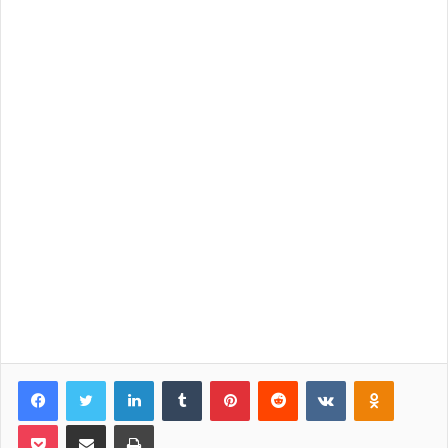
Facebook
Twitter
LinkedIn
Tumblr
Pinterest
Reddit
VKontakte
Odnoklassniki
Pocket
Share via Email
Print