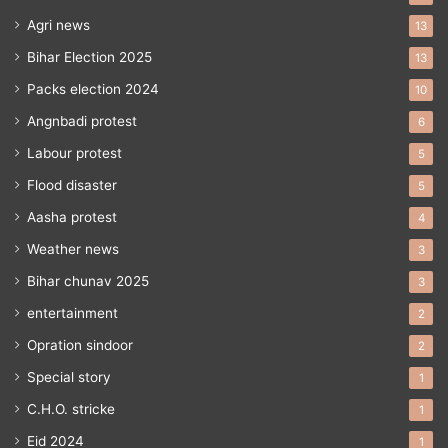
Agri news
13
Bihar Election 2025
13
Packs election 2024
10
Angnbadi protest
6
Labour protest
5
Flood disaster
5
Aasha protest
4
Weather news
3
Bihar chunav 2025
3
entertainment
2
Opration sindoor
2
Special story
1
C.H.O. stricke
1
Eid 2024
1