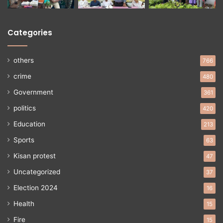
Categories
others
766
crime
480
Government
361
politics
420
Education
213
Sports
63
Kisan protest
47
Uncategorized
37
Election 2024
16
Health
15
Fire
15