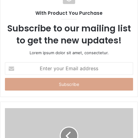
i
t
With Product You Purchase
e
Subscribe to our mailing list
to get the new updates!
Lorem ipsum dolor sit amet, consectetur.
E
n
t
e
r
y
o
u
r
E
m
a