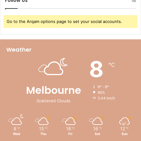
Follow Us
Go to the Arqam options page to set your social accounts.
Weather
8
℃
Melbourne
8º - 8º
86%
3.44 km/h
Scattered Clouds
8
15
16
16
12
℃
℃
℃
℃
℃
Wed
Thu
Fri
Sat
Sun