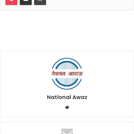
National Awaz
W
e
b
s