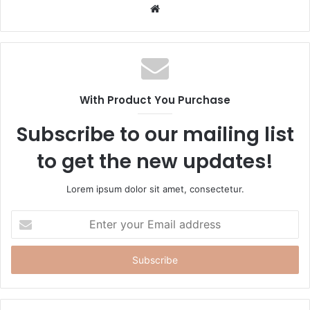
W
e
b
s
i
t
With Product You Purchase
e
Subscribe to our mailing list
to get the new updates!
Lorem ipsum dolor sit amet, consectetur.
E
n
t
e
r
y
o