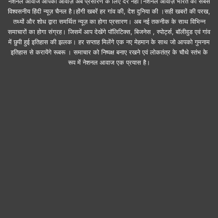
नेशनल आवाज आपकी आवाज़ अब प्रसारण के लिए देर नहीं।नेशनल आवाज़ भारत का सबसे
विश्वसनीय हिंदी न्यूज़ चैनल है।होंगी खबरें हर गांव की, देश दुनिया की ।सही खबरों की परख,
तथ्यों और शोध द्वारा समर्थित न्यूज़ का होगा प्रसारण। अब नई तकनीक के साथ विभिन्न
समाचारों का होगा संग्रह। जिसमें आप देखेंगे पॉलिटिक्स, बिजनेस , स्पोर्ट्स, बॉलीवुड एवं गांव
में छुपी हुई इतिहास की झलक। हर सप्ताह मिलेंगे एक नए मेहमान के साथ जो आपको गुमनाम
इतिहास से करायेंगे रूबरू । समाचार को निष्पक्ष बनाए रखने एवं लोकतंत्र के चौथे स्तंभ के
रूप में नेशनल आवाज एक प्रयास है।