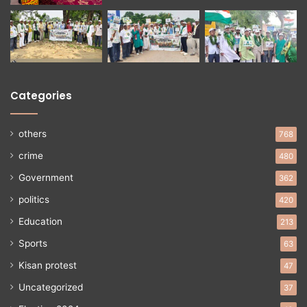
Categories
others
768
crime
480
Government
362
politics
420
Education
213
Sports
63
Kisan protest
47
Uncategorized
37