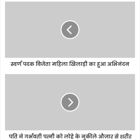
u
r
E
m
a
i
l
a
d
d
स्वर्ण पदक विजेता महिला खिलाड़ी का हुआ अभिनंदन
r
e
s
s
पति ने गर्भवती पत्नी को लोहे के नुकीले औजार से शरीर