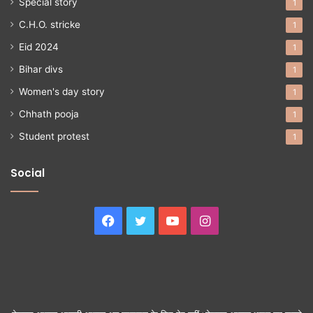
Special story
1
C.H.O. stricke
1
Eid 2024
1
Bihar divs
1
Women's day story
1
Chhath pooja
1
Student protest
1
Social
Facebook
Twitter
YouTube
Instagram