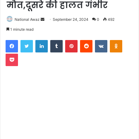
मौत,दूसरे की हालत गंभीर
National Awaz
S
September 24, 2024
0
492
e
1 minute read
n
Facebook
Twitter
LinkedIn
Tumblr
Pinterest
Reddit
VKontakte
Odnoklassniki
d
a
Pocket
n
e
m
a
i
l