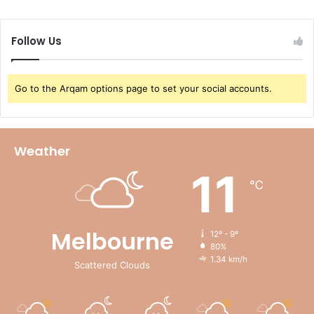
Follow Us
Go to the Arqam options page to set your social accounts.
Weather
11
℃
Melbourne
12º - 9º
80%
1.34 km/h
Scattered Clouds