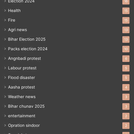
Election 2024
16
Health
15
Fire
15
Agri news
13
Bihar Election 2025
13
Packs election 2024
10
Angnbadi protest
6
Labour protest
5
Flood disaster
5
Aasha protest
4
Weather news
3
Bihar chunav 2025
3
entertainment
2
Opration sindoor
2