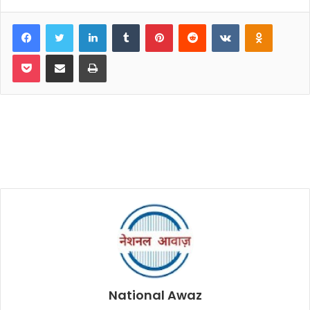
Facebook
Twitter
LinkedIn
Tumblr
Pinterest
Reddit
VKontakte
Odnoklassniki
Pocket
Share via Email
Print
National Awaz