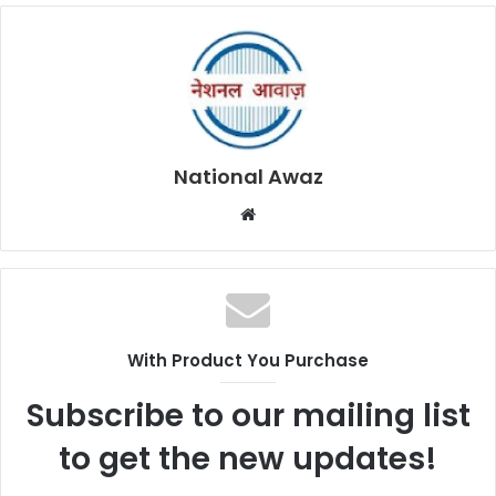
National Awaz
W
e
b
s
i
t
With Product You Purchase
e
Subscribe to our mailing list
to get the new updates!