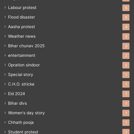
Labour protest
5
Flood disaster
5
Aasha protest
4
Weather news
3
Bihar chunav 2025
3
entertainment
2
Opration sindoor
2
Special story
1
C.H.O. stricke
1
Eid 2024
1
Bihar divs
1
Women's day story
1
Chhath pooja
1
Student protest
1