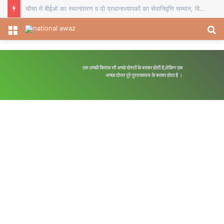
चौसा में बीईओ का स्थानांतरण व दो प्रधानाध्यापकों का सेवानिवृत्ति सम्मान, विदाई समारोह में शिक्षकों ने भेंट किए स्मृति चिह्न
Menu
S
fo
एक अच्छी किताब सौ अच्छे दोस्तों के बराबर होती है,लेकिन एक
अच्छा दोस्त पूरे पुस्तकालय के बराबर होता है ।