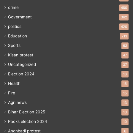
crime
480
Government
362
politics
420
Education
213
Sports
63
Kisan protest
47
Uncategorized
37
Election 2024
16
Health
15
Fire
15
Agri news
13
Bihar Election 2025
13
Packs election 2024
10
Angnbadi protest
6