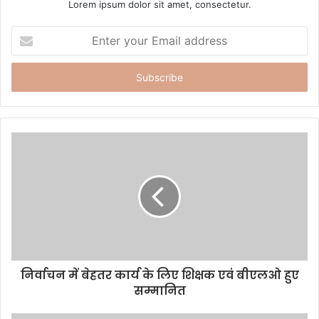
Lorem ipsum dolor sit amet, consectetur.
E
n
t
e
r
y
o
u
r
E
m
a
i
l
a
d
d
निर्वाचन में बेहतर कार्य के लिए शिक्षक एवं बीएलओ हुए
r
सम्मानित
e
s