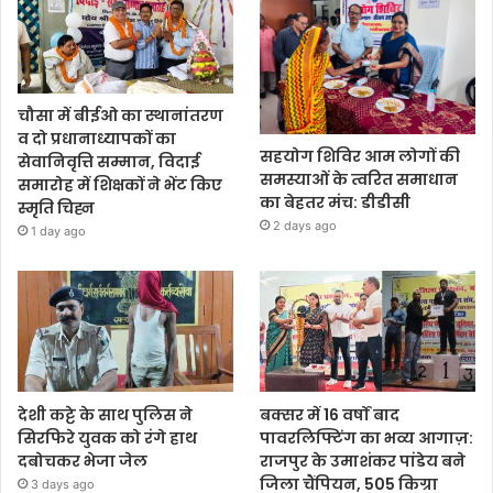
चौसा में बीईओ का स्थानांतरण
व दो प्रधानाध्यापकों का
सहयोग शिविर आम लोगों की
सेवानिवृत्ति सम्मान, विदाई
समस्याओं के त्वरित समाधान
समारोह में शिक्षकों ने भेंट किए
का बेहतर मंच: डीडीसी
स्मृति चिह्न
2 days ago
1 day ago
देशी कट्टे के साथ पुलिस ने
बक्सर में 16 वर्षों बाद
सिरफिरे युवक को रंगे हाथ
पावरलिफ्टिंग का भव्य आगाज़:
दबोचकर भेजा जेल
राजपुर के उमाशंकर पांडेय बने
जिला चैंपियन, 505 किग्रा
3 days ago