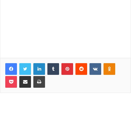
Facebook
Twitter
LinkedIn
Tumblr
Pinterest
Reddit
VKontakte
Odnoklassniki
Pocket
Share via Email
Print