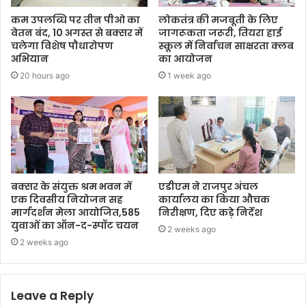
कम उपलब्धि पर तीन पीओ का
लोकतंत्र की मजबूती के लिए
वेतन बंद, 10 अगस्त से बक्सर में
जागरूकता जरूरी, तियरा हाई
चलेगा विशेष पौधारोपण
स्कूल में निर्वाचन साक्षरता क्लब
अभियान
का आयोजन
20 hours ago
1 week ago
बक्सर के संयुक्त श्रम भवन में
एडीएम ने राजपुर अंचल
एक दिवसीय नियोजन सह
कार्यालय का किया औचक
मार्गदर्शन मेला आयोजित,585
निरीक्षण, दिए कड़े निर्देश
युवाओं का ऑन-द-स्पॉट चयन
2 weeks ago
2 weeks ago
Leave a Reply