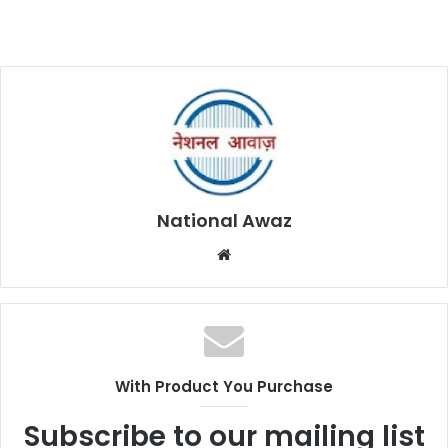
National Awaz
W
e
b
s
i
t
With Product You Purchase
e
Subscribe to our mailing list