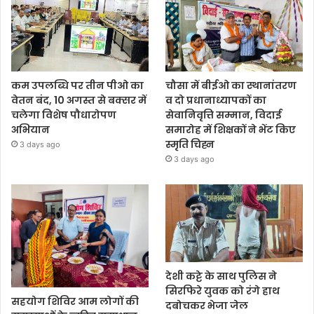
कम उपलब्धि पर तीन पीओ का
चौसा में बीईओ का स्थानांतरण
वेतन बंद, 10 अगस्त से बक्सर में
व दो प्रधानाध्यापकों का
चलेगा विशेष पौधारोपण
सेवानिवृत्ति सम्मान, विदाई
अभियान
समारोह में शिक्षकों ने भेंट किए
स्मृति चिह्न
3 days ago
3 days ago
देशी कट्टे के साथ पुलिस ने
सिरफिरे युवक को रंगे हाथ
सहयोग शिविर आम लोगों की
दबोचकर भेजा जेल