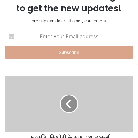
to get the new updates!
Lorem ipsum dolor sit amet, consectetur.
E
n
t
e
r
y
o
u
r
E
m
a
i
l
a
d
d
15 वर्षीय किशोरी के साथ हुआ दुष्कर्म