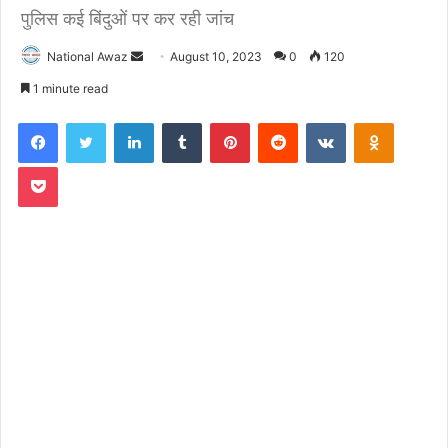
पुलिस कई बिंदुओं पर कर रही जांच
National Awaz
S
August 10, 2023
0
120
e
1 minute read
n
Facebook
Twitter
LinkedIn
Tumblr
Pinterest
Reddit
VKontakte
Odnoklassniki
d
a
Pocket
n
e
m
a
i
l