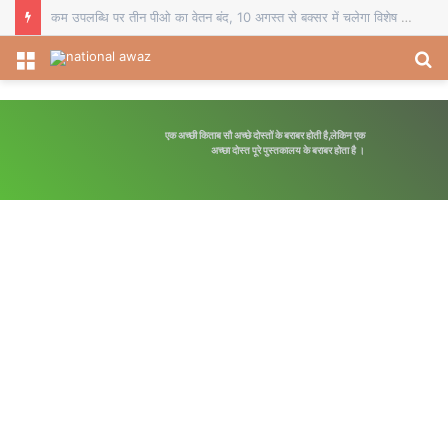
कम उपलब्धि पर तीन पीओ का वेतन बंद, 10 अगस्त से बक्सर में चलेगा विशेष पौधारोपण अभियान
Menu
S
fo
एक अच्छी किताब सौ अच्छे दोस्तों के बराबर होती है,लेकिन एक
अच्छा दोस्त पूरे पुस्तकालय के बराबर होता है ।