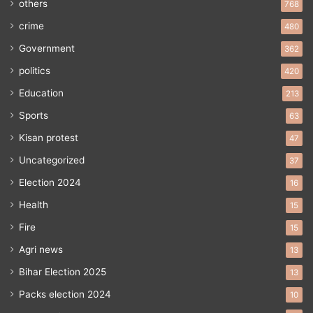
others
768
crime
480
Government
362
politics
420
Education
213
Sports
63
Kisan protest
47
Uncategorized
37
Election 2024
16
Health
15
Fire
15
Agri news
13
Bihar Election 2025
13
Packs election 2024
10