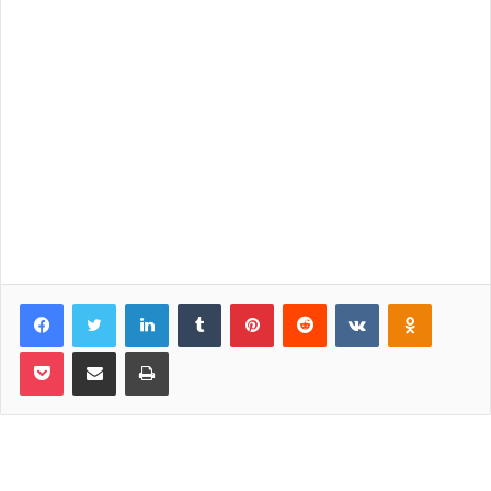
Facebook
Twitter
LinkedIn
Tumblr
Pinterest
Reddit
VKontakte
Odnoklassniki
Pocket
Share via Email
Print