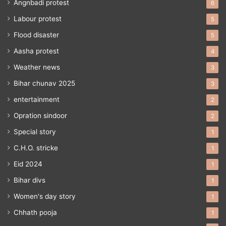
Angnbadi protest
6
Labour protest
5
Flood disaster
5
Aasha protest
4
Weather news
3
Bihar chunav 2025
3
entertainment
2
Opration sindoor
2
Special story
1
C.H.O. stricke
1
Eid 2024
1
Bihar divs
1
Women's day story
1
Chhath pooja
1