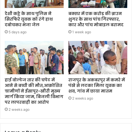
देशी कट्टे के साथ पुलिस ने
बक्सर में एक करोड़ की ब्राउन
सिरफिरे युवक को रंगे हाथ
शुगर के साथ पांच गिरफ्तार,
दबोचकर भेजा जेल
कार और पांच मोबाइल बरामद
5 days ago
1 week ago
हाई वोल्टेज तार की चपेट में
राजपुर के अकबरपुर में कमरे में
आने से बच्ची की मौत,आक्रोशित
पंखे से लटका मिला युवक का
ग्रामीणों ने ईसापुर-खीरी मुख्य
शव, गांव में छाया मातम
मार्ग किया जाम, बिजली विभाग
2 weeks ago
पर लापरवाही का आरोप
2 weeks ago