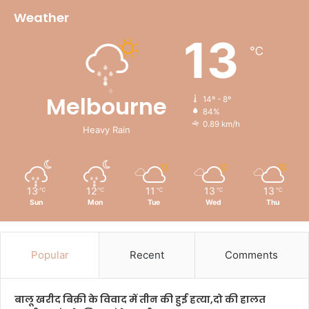
Weather
13
℃
Melbourne
14º - 8º
84%
0.89 km/h
Heavy Rain
13
12
11
13
13
℃
℃
℃
℃
℃
Sun
Mon
Tue
Wed
Thu
Popular
Recent
Comments
बालू खरीद बिक्री के विवाद में तीन की हुई हत्या,दो की हालत