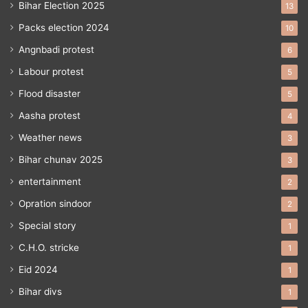
Bihar Election 2025
13
Packs election 2024
10
Angnbadi protest
6
Labour protest
5
Flood disaster
5
Aasha protest
4
Weather news
3
Bihar chunav 2025
3
entertainment
2
Opration sindoor
2
Special story
1
C.H.O. stricke
1
Eid 2024
1
Bihar divs
1