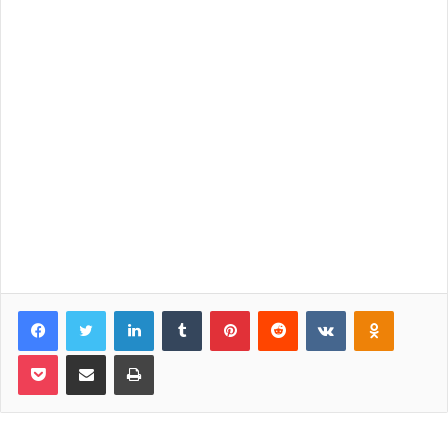
Facebook
Twitter
LinkedIn
Tumblr
Pinterest
Reddit
VKontakte
Odnoklassniki
Pocket
Share via Email
Print