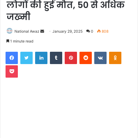
लोगों की हुई मौत, 50 से अधिक
जख्मी
National Awaz
S
January 29, 2025
0
808
e
1 minute read
n
Facebook
Twitter
LinkedIn
Tumblr
Pinterest
Reddit
VKontakte
Odnoklassniki
d
a
Pocket
n
e
m
a
i
l