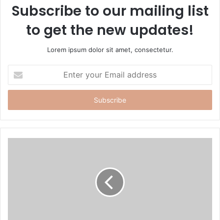
Subscribe to our mailing list
to get the new updates!
Lorem ipsum dolor sit amet, consectetur.
E
n
t
e
r
y
o
u
r
E
m
a
i
l
a