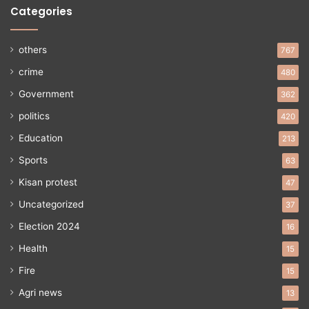
Categories
others
767
crime
480
Government
362
politics
420
Education
213
Sports
63
Kisan protest
47
Uncategorized
37
Election 2024
16
Health
15
Fire
15
Agri news
13