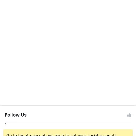
Follow Us
Go to the Arqam options page to set your social accounts.