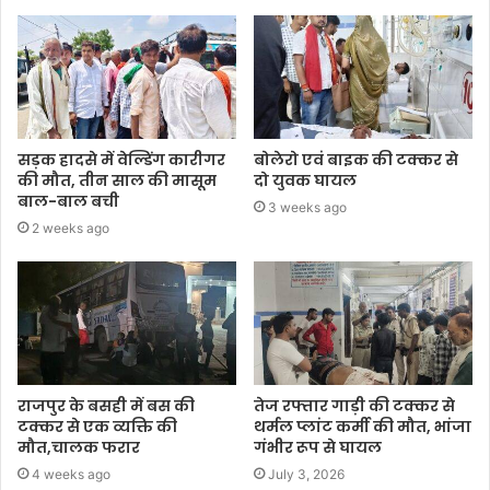
सड़क हादसे में वेल्डिंग कारीगर
बोलेरो एवं बाइक की टक्कर से
की मौत, तीन साल की मासूम
दो युवक घायल
बाल-बाल बची
3 weeks ago
2 weeks ago
राजपुर के बसही में बस की
तेज रफ्तार गाड़ी की टक्कर से
टक्कर से एक व्यक्ति की
थर्मल प्लांट कर्मी की मौत, भांजा
मौत,चालक फरार
गंभीर रूप से घायल
4 weeks ago
July 3, 2026