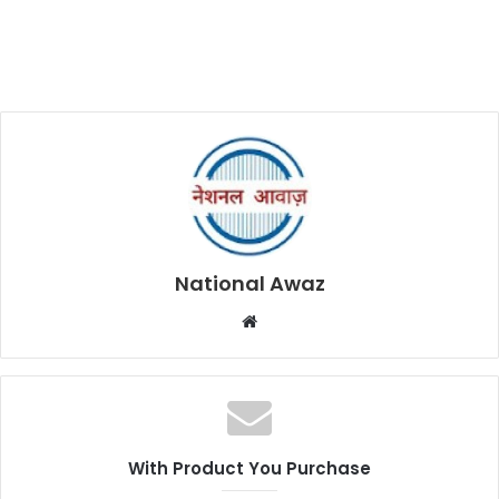
National Awaz
W
e
b
s
i
t
With Product You Purchase
e