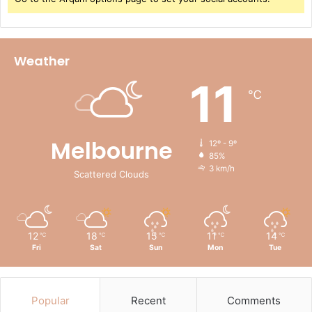
Weather
11
℃
Melbourne
12º - 9º
85%
3 km/h
Scattered Clouds
12
18
15
11
14
℃
℃
℃
℃
℃
Fri
Sat
Sun
Mon
Tue
Popular
Recent
Comments