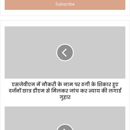
e
r
y
o
u
r
E
m
a
i
l
a
d
d
एसजेवीएन में नौकरी के नाम पर ठगी के शिकार हुए
r
दर्जनों छात्र डीएम से मिलकर जांच कर न्याय की लगाई
e
गुहार
s
s