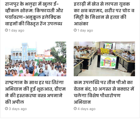
राजपुर के भलुहा में खुला ई-
इटाढ़ी में खेत से लापता युवक
व्हीकल शोरूम: किफायती और
का शव बरामद, शरीर पर चोट व
पर्यावरण-अनुकूल इलेक्ट्रिक
मिट्टी के निशान से हत्या की
वाहनों की विस्तृत रेंज उपलब्ध
आशंका
1 day ago
1 day ago
राष्ट्रगान के साथ हर घर तिरंगा
कम उपलब्धि पर तीन पीओ का
अभियान की हुई शुरुआत, डीएम
वेतन बंद, 10 अगस्त से बक्सर में
ने की हस्तकरघा वस्त्र अपनाने
चलेगा विशेष पौधारोपण
की अपील
अभियान
3 days ago
4 days ago