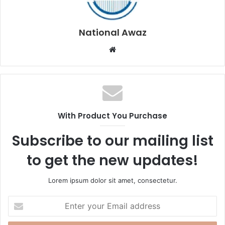
National Awaz
W
e
b
s
i
t
With Product You Purchase
e
Subscribe to our mailing list
to get the new updates!
Lorem ipsum dolor sit amet, consectetur.
E
n
t