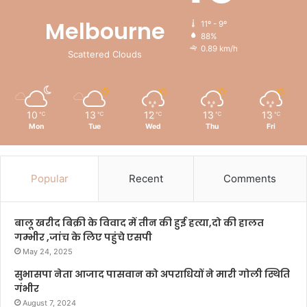
Melbourne
11º - 9º
88%
0.89 km/h
Scattered Clouds
10
13
12
13
13
℃
℃
℃
℃
℃
Mon
Tue
Wed
Thu
Fri
Popular
Recent
Comments
बालू खरीद बिक्री के विवाद में तीन की हुई हत्या,दो की हालत
गम्भीर ,जांच के लिए पहुंचे एसपी
May 24, 2025
सुभासपा नेता आजाद पासवान को अपराधियों ने मारी गोली स्थिति
गंभीर
August 7, 2024