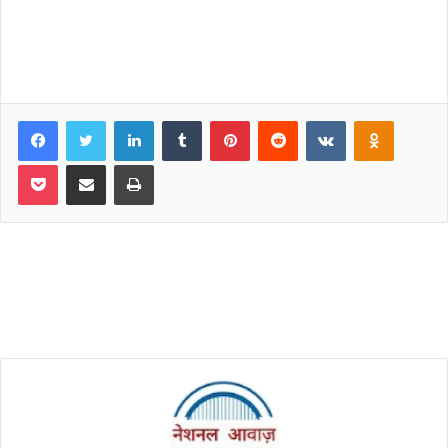
Facebook
Twitter
LinkedIn
Tumblr
Pinterest
Reddit
VKontakte
Odnoklassniki
Pocket
Share via Email
Print