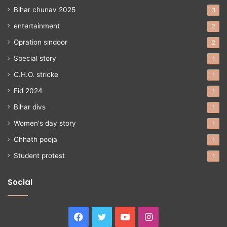
Bihar chunav 2025
3
entertainment
2
Opration sindoor
2
Special story
1
C.H.O. stricke
1
Eid 2024
1
Bihar divs
1
Women's day story
1
Chhath pooja
1
Student protest
1
Social
Facebook
Twitter
YouTube
Instagram