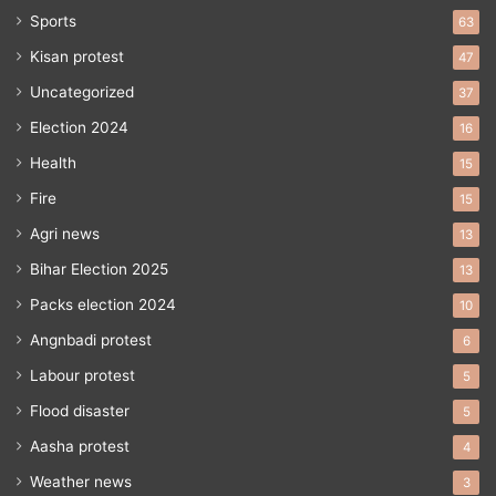
Sports
63
Kisan protest
47
Uncategorized
37
Election 2024
16
Health
15
Fire
15
Agri news
13
Bihar Election 2025
13
Packs election 2024
10
Angnbadi protest
6
Labour protest
5
Flood disaster
5
Aasha protest
4
Weather news
3