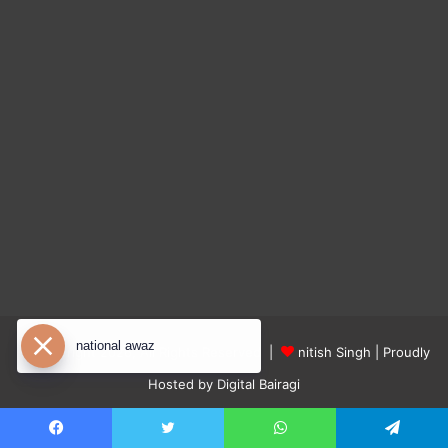
national awaz
© Copyright 2026, All Rights Reserved |
nitish Singh
| Proudly
Hosted by
Digital Bairagi
About us
contact us
Privacy Policy